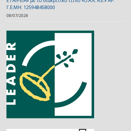
ΕΤΑΙΡΕΙΑ» με το διακριτικό τίτλο «Ο.Α.Κ. Α.Ε.» ΑΡ.
Γ.Ε.ΜΗ: 125948458000
08/07/2026