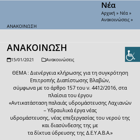
Νέα
Open
Close
Skip
to
Αρχική
»
Νέα
»
mobile
mobile
content
Ανακοινώσεις
»
menu
menu
ΑΝΑΚΟΙΝΩΣΗ
ΑΝΑΚΟΙΝΩΣΗ
15/01/2021
Ανακοινώσεις
ΘΕΜΑ : Διενέργεια κλήρωσης για τη συγκρότηση
Επιτροπής Διαπίστωσης Βλαβών,
σύμφωνα με το άρθρο 157 του ν. 4412/2016, στα
πλαίσια του έργου
«Αντικατάσταση παλαιάς υδρομάστευσης Λαχιανών
– Υδραυλικά έργα νέας
υδρομάστευσης, νέας επεξεργασίας του νερού της
και διασύνδεσης της με
τα δίκτυα ύδρευσης της Δ.Ε.Υ.Α.Β.Α.»