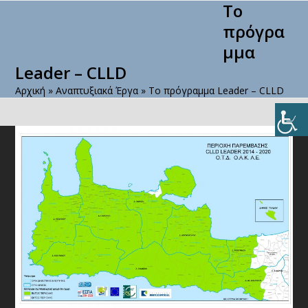
To
Open
Close
Skip
to
πρόγρα
mobile
mobile
content
μμα
menu
menu
Leader – CLLD
Αρχική
»
Αναπτυξιακά Έργα
»
To πρόγραμμα Leader – CLLD