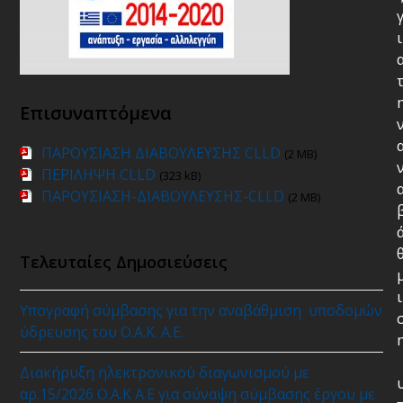
ι
Επισυναπτόμενα
ΠΑΡΟΥΣΙΑΣΗ ΔΙΑΒΟΥΛΕΥΣΗΣ CLLD
(2 MB)
ΠΕΡΙΛΗΨΗ CLLD
(323 kB)
ΠΑΡΟΥΣΙΑΣΗ-ΔΙΑΒΟΥΛΕΥΣΗΣ-CLLD
(2 MB)
Τελευταίες Δημοσιεύσεις
ι
Υπογραφή σύμβασης για την αναβάθμιση υποδομών
ύδρευσης του Ο.Α.Κ. Α.Ε.
Διακήρυξη ηλεκτρονικού διαγωνισμού με
αρ.15/2026 Ο.Α.Κ Α.Ε για σύναψη σύμβασης έργου με