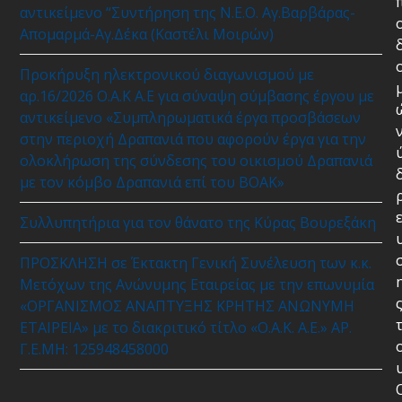
αντικείμενο “Συντήρηση της Ν.Ε.Ο. Αγ.Βαρβάρας-
Απομαρμά-Αγ.Δέκα (Καστέλι Μοιρών)
Προκήρυξη ηλεκτρονικού διαγωνισμού με
αρ.16/2026 Ο.Α.Κ Α.Ε για σύναψη σύμβασης έργου με
αντικείμενο «Συμπληρωματικά έργα προσβάσεων
στην περιοχή Δραπανιά που αφορούν έργα για την
ολοκλήρωση της σύνδεσης του οικισμού Δραπανιά
με τον κόμβο Δραπανιά επί του ΒΟΑΚ»
Συλλυπητήρια για τον θάνατο της Κύρας Βουρεξάκη
ΠΡΟΣΚΛΗΣΗ σε Έκτακτη Γενική Συνέλευση των κ.κ.
Μετόχων της Ανώνυμης Εταιρείας με την επωνυμία
«ΟΡΓΑΝΙΣΜΟΣ ΑΝΑΠΤΥΞΗΣ ΚΡΗΤΗΣ ΑΝΩΝΥΜΗ
ΕΤΑΙΡΕΙΑ» με το διακριτικό τίτλο «Ο.Α.Κ. Α.Ε.» ΑΡ.
Γ.Ε.ΜΗ: 125948458000