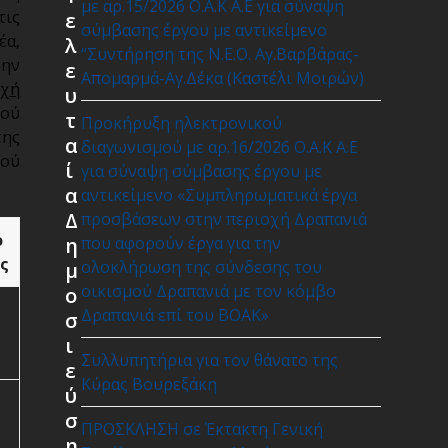
με αρ.15/2026 Ο.Α.Κ Α.Ε για σύναψη
τις
ε
σύμβασης έργου με αντικείμενο
έα,
λ
“Συντήρηση της Ν.Ε.Ο. Αγ.Βαρβάρας-
την
ε
Απομαρμά-Αγ.Δέκα (Καστέλι Μοιρών)
οχή
υ
κού
τ
Προκήρυξη ηλεκτρονικού
της
α
διαγωνισμού με αρ.16/2026 Ο.Α.Κ Α.Ε
μού
ί
για σύναψη σύμβασης έργου με
α
αντικείμενο «Συμπληρωματικά έργα
Δ
προσβάσεων στην περιοχή Δραπανιά
ό
η
που αφορούν έργα για την
ς
ολοκλήρωση της σύνδεσης του
μ
οικισμού Δραπανιά με τον κόμβο
ο
Δραπανιά επί του ΒΟΑΚ»
σ
ι
Συλλυπητήρια για τον θάνατο της
ε
Κύρας Βουρεξάκη
ύ
σ
ΠΡΟΣΚΛΗΣΗ σε Έκτακτη Γενική
η