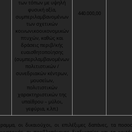
των τόπων με υψηλή
φυσική αξία,
440.000,00
συμπεριλαμβανομένων
των σχετικών
κοινωνικοοικονομικών
πτυχών, καθώς και
δράσεις περιβ/κής
ευαισθητοποίησης
(συμπεριλαμβανομένων
πολιτιστικών /
συνεδριακών κέντρων,
μουσείων,
πολιτιστικών
χαρακτηριστικών της
υπαίθρου – μύλοι,
γεφύρια, κ.λπ.)
αμμα, οι δικαιούχοι, οι επιλέξιμες δαπάνες, τα ποσο
υμμετοχής, οι προβλεπόμενες διαδικασίες και τα κριτή