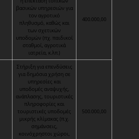
ή επέκταση τοπικών
βασικών υπηρεσιών για
τον αγροτικό
400.000,00
πληθυσμό, καθώς και
των σχετικών
υποδομών (πχ. παιδικοί
σταθμοί, αγροτικά
ιατρεία, κ.λπ.)
Στήριξη για επενδύσεις
για δημόσια χρήση σε
υπηρεσίες και
υποδομές αναψυχής,
ανάπλασης, τουριστικές
πληροφορίες και
τουριστικές υποδομές
500.000,00
μικρής κλίμακας (π.χ.
σημάνσεις,
κοινόχρηστοι χώροι,