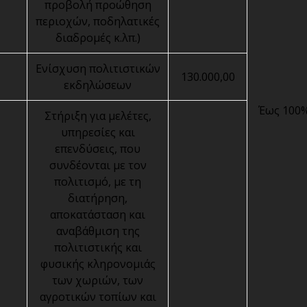
προβολή προώθηση
περιοχών, ποδηλατικές
διαδρομές κ.λπ.)
Ενίσχυση πολιτιστικών
130.000,00
εκδηλώσεων
Έως 100
Στήριξη για μελέτες,
υπηρεσίες και
επενδύσεις, που
συνδέονται με τον
πολιτισμό, με τη
διατήρηση,
αποκατάσταση και
αναβάθμιση της
πολιτιστικής και
φυσικής κληρονομιάς
των χωριών, των
αγροτικών τοπίων και