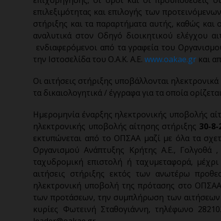
επιλεξιμότητας και επιλογής των προτεινόμενων
στήριξης και τα παραρτήματα αυτής, καθώς και 
αναλυτικά στον Οδηγό διοικητικού ελέγχου αι
ενδιαφερόμενοι από τα γραφεία του Οργανισμού
την Ιστοσελίδα του Ο.Α.Κ. Α.Ε.
www.oakae.gr
και α
Οι αιτήσεις στήριξης υποβάλλονται ηλεκτρονικά
τα δικαιολογητικά / έγγραφα για τα οποία ορίζε
Ημερομηνία έναρξης ηλεκτρονικής υποβολής αίτ
ηλεκτρονικής υποβολής αίτησης στήριξης
30-8-
εκτυπώνεται από το ΟΠΣΑΑ μαζί με όλα τα σχετ
Οργανισμού Ανάπτυξης Κρήτης Α.Ε., Γολγοθά ,
ταχυδρομική επιστολή ή ταχυμεταφορά, μέχρ
αιτήσεις στήριξης εκτός των ανωτέρω προθεσ
ηλεκτρονική υποβολή της πρότασης στο ΟΠΣΑΑ.
των προτάσεων, την συμπλήρωση των αιτήσεων στ
κυρίες Φωτεινή Σταθογιάννη, τηλέφωνο 28210
leader@oakae.gr