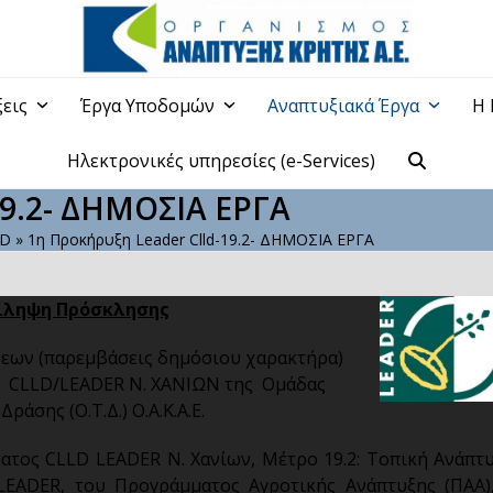
ξεις
Έργα Υποδομών
Αναπτυξιακά Έργα
Η 
Ηλεκτρονικές υπηρεσίες (e-Services)
19.2- ΔΗΜΟΣΙΑ ΕΡΓΑ
LD
»
1η Προκήρυξη Leader Clld-19.2- ΔΗΜΟΣΙΑ ΕΡΓΑ
ίληψη Πρόσκλησης
εων (παρεμβάσεις δημόσιου χαρακτήρα)
α CLLD/LEADER Ν. ΧΑΝΙΩΝ της Ομάδας
Δράσης (Ο.Τ.Δ.) Ο.Α.Κ.Α.Ε.
ατος CLLD LEADER Ν. Χανίων, Μέτρο 19.2: Τοπική Ανάπτ
EADER, του Προγράμματος Αγροτικής Ανάπτυξης (ΠΑΑ)