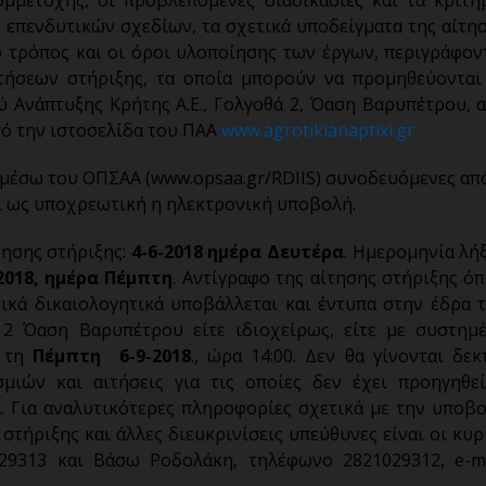
 επενδυτικών σχεδίων, τα σχετικά υποδείγματα της αίτη
ο τρόπος και οι όροι υλοποίησης των έργων, περιγράφον
τήσεων στήριξης, τα οποία μπορούν να προμηθεύονται
 Ανάπτυξης Κρήτης Α.Ε., Γολγοθά 2, Όαση Βαρυπέτρου, 
πό την ιστοσελίδα του ΠΑΑ
www.agrotikianaptixi.gr
 μέσω του ΟΠΣΑΑ (www.opsaa.gr/RDIIS) συνοδευόμενες απ
ται ως υποχρεωτική η ηλεκτρονική υποβολή.
ησης στήριξης:
4-6-2018 ημέρα Δευτέρα
. Ημερομηνία λή
2018, ημέρα Πέμπτη
. Αντίγραφο της αίτησης στήριξης ό
ικά δικαιολογητικά υποβάλλεται και έντυπα στην έδρα 
 2 Όαση Βαρυπέτρου είτε ιδιοχείρως, είτε με συστημ
ι τη
Πέμπτη 6-9-2018
., ώρα 14:00. Δεν θα γίνονται δεκ
μιών και αιτήσεις για τις οποίες δεν έχει προηγηθε
 Για αναλυτικότερες πληροφορίες σχετικά με την υποβ
ήριξης και άλλες διευκρινίσεις υπεύθυνες είναι οι κυρ
29313 και Βάσω Ροδολάκη, τηλέφωνο 2821029312, e-ma