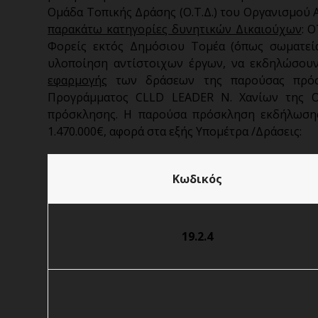
Ομάδα Τοπικής Δράσης (Ο.Τ.Δ.) του Οργανισμού Α
παρακάτω κατηγορίες δυνητικών Δικαιούχων
: 
Φορείς εκτός Δημόσιου Τομέα (όπως σωματεί
υλοποίηση αντίστοιχων έργων, να εκδηλώσουν
εφαρμογής
των δράσεων της παρούσας πρόσκ
Προγράμματος CLLD LEADER Ν. Χανίων της Ο
πρόσκλησης. Η παρούσα πρόσκληση εκδήλωσης
1.470.000€, αφορά στα εξής Υπομέτρα /Δράσεις:
Κωδικός
19.2.4