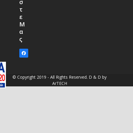
σ
τ
ε
Μ
α
ς
Facebook
© Copyright 2019 - All Rights Reserved. D & D by
ArTECH