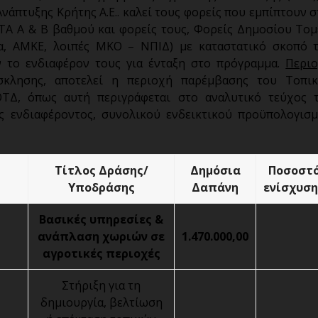
νάπτυξης Κρήτης Α.Ε.. καλεί τους φορείς που εμπίπτουν σ
ΟΤΑ Α & Β βαθμού και φορείς τους, Φορείς Δημοσίου Τομ
α, ΑΜΚΕ, λοιπές ΜΚΟ – ΝΠΙΔ) με καταστατικό σκοπό 
 το ενδιαφέρον τους για ένταξη στο πρόγραμμα.
Περι
λησης, αποτελεί η περιοχή παρέμβασης του Τοπι
ΤΔ, όπως αυτή περιγράφεται στο αναλυτικό τεύχος 
 ενδιαφέροντος, συνολικού ενδεικτικού προϋπολογισ
Τίτλος Δράσης/
Δημόσια
Ποσοστ
Υποδράσης
Δαπάνη
ενίσχυση
Βασικές υπηρεσίες &
ανάπλαση χωριών σε
1.470.000,00
αγροτικές περιοχές
Στήριξη για τη
δημιουργία, βελτίωση