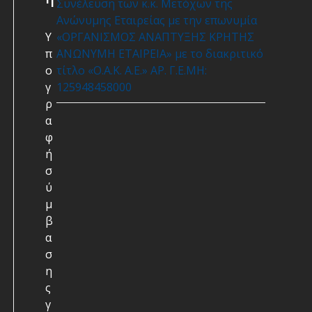
Συνέλευση των κ.κ. Μετόχων της
Ανώνυμης Εταιρείας με την επωνυμία
Υ
«ΟΡΓΑΝΙΣΜΟΣ ΑΝΑΠΤΥΞΗΣ ΚΡΗΤΗΣ
π
ΑΝΩΝΥΜΗ ΕΤΑΙΡΕΙΑ» με το διακριτικό
ο
τίτλο «Ο.Α.Κ. Α.Ε.» ΑΡ. Γ.Ε.ΜΗ:
γ
125948458000
ρ
α
φ
ή
σ
ύ
μ
β
α
σ
η
ς
γ