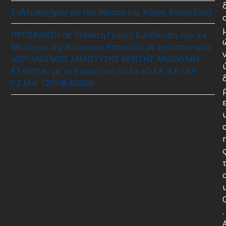
Συλλυπητήρια για τον θάνατο της Κύρας Βουρεξάκη
ΠΡΟΣΚΛΗΣΗ σε Έκτακτη Γενική Συνέλευση των κ.κ.
Μετόχων της Ανώνυμης Εταιρείας με την επωνυμία
«ΟΡΓΑΝΙΣΜΟΣ ΑΝΑΠΤΥΞΗΣ ΚΡΗΤΗΣ ΑΝΩΝΥΜΗ
ΕΤΑΙΡΕΙΑ» με το διακριτικό τίτλο «Ο.Α.Κ. Α.Ε.» ΑΡ.
Γ.Ε.ΜΗ: 125948458000
.