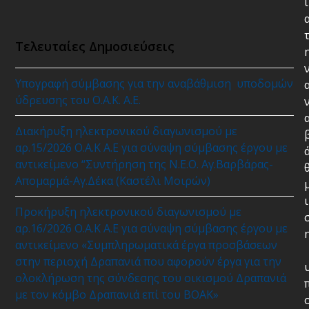
ι
Τελευταίες Δημοσιεύσεις
Υπογραφή σύμβασης για την αναβάθμιση υποδομών
ύδρευσης του Ο.Α.Κ. Α.Ε.
Διακήρυξη ηλεκτρονικού διαγωνισμού με
αρ.15/2026 Ο.Α.Κ Α.Ε για σύναψη σύμβασης έργου με
αντικείμενο “Συντήρηση της Ν.Ε.Ο. Αγ.Βαρβάρας-
Απομαρμά-Αγ.Δέκα (Καστέλι Μοιρών)
ι
Προκήρυξη ηλεκτρονικού διαγωνισμού με
αρ.16/2026 Ο.Α.Κ Α.Ε για σύναψη σύμβασης έργου με
αντικείμενο «Συμπληρωματικά έργα προσβάσεων
στην περιοχή Δραπανιά που αφορούν έργα για την
ολοκλήρωση της σύνδεσης του οικισμού Δραπανιά
με τον κόμβο Δραπανιά επί του ΒΟΑΚ»