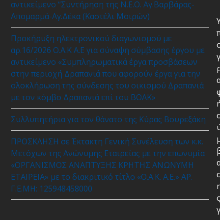
αντικείμενο “Συντήρηση της Ν.Ε.Ο. Αγ.Βαρβάρας-
Απομαρμά-Αγ.Δέκα (Καστέλι Μοιρών)
Προκήρυξη ηλεκτρονικού διαγωνισμού με
αρ.16/2026 Ο.Α.Κ Α.Ε για σύναψη σύμβασης έργου με
αντικείμενο «Συμπληρωματικά έργα προσβάσεων
στην περιοχή Δραπανιά που αφορούν έργα για την
ολοκλήρωση της σύνδεσης του οικισμού Δραπανιά
με τον κόμβο Δραπανιά επί του ΒΟΑΚ»
Συλλυπητήρια για τον θάνατο της Κύρας Βουρεξάκη
ΠΡΟΣΚΛΗΣΗ σε Έκτακτη Γενική Συνέλευση των κ.κ.
Μετόχων της Ανώνυμης Εταιρείας με την επωνυμία
«ΟΡΓΑΝΙΣΜΟΣ ΑΝΑΠΤΥΞΗΣ ΚΡΗΤΗΣ ΑΝΩΝΥΜΗ
ΕΤΑΙΡΕΙΑ» με το διακριτικό τίτλο «Ο.Α.Κ. Α.Ε.» ΑΡ.
Γ.Ε.ΜΗ: 125948458000