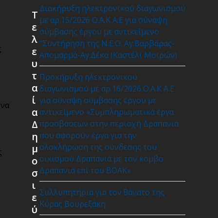
Διακήρυξη ηλεκτρονικού διαγωνισμού
Τ
με αρ.15/2026 Ο.Α.Κ Α.Ε για σύναψη
ε
σύμβασης έργου με αντικείμενο
λ
“Συντήρηση της Ν.Ε.Ο. Αγ.Βαρβάρας-
ς
ε
Απομαρμά-Αγ.Δέκα (Καστέλι Μοιρών)
υ
τ
Προκήρυξη ηλεκτρονικού
α
διαγωνισμού με αρ.16/2026 Ο.Α.Κ Α.Ε
ί
για σύναψη σύμβασης έργου με
ένα
α
αντικείμενο «Συμπληρωματικά έργα
Δ
προσβάσεων στην περιοχή Δραπανιά
η
που αφορούν έργα για την
ολοκλήρωση της σύνδεσης του
μ
ς
οικισμού Δραπανιά με τον κόμβο
ο
Δραπανιά επί του ΒΟΑΚ»
σ
ν
ι
Συλλυπητήρια για τον θάνατο της
ε
Κύρας Βουρεξάκη
ύ