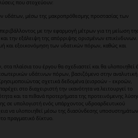
λύσεις που στοχεύουν:
ων υδάτων, μέσω της μακροπρόθεσμης προστασίας των
 περιβάλλοντος με την εφαρμογή μέτρων για τη μείωση τη
και την εξάλειψη της απόρριψης ορισμένων επικίνδυνων.
ομή και εξοικονόμηση των υδατικών πόρων, καθώς και
στα πλαίσια του έργου θα σχεδιαστεί και θα υλοποιηθεί 
εσωτερικών υδάτινων πόρων, βασιζόμενο στην αναλυτική
 Χρησιμοποιώντας σχετικά δεδομένα (εισροών – εκροών,
παρέχει στο διαχειριστή την ικανότητα να λειτουργεί το
ότητα και τα πιθανά προτερήματα της προτεινόμενης λύση
ης σε υπολογιστή ενός υπάρχοντος υδροαρδευτικού
έχεια να υλοποιηθεί μέσω της διασύνδεσης υποσυστημάτω
στο πραγματικό δίκτυο.