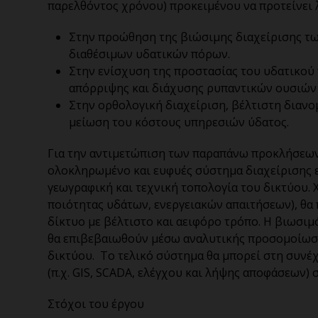
παρελθόντος χρόνου) προκειμένου να προτείνει 
Στην προώθηση της βιώσιμης διαχείρισης τ
διαθέσιμων υδατικών πόρων.
Στην ενίσχυση της προστασίας του υδατικού
απόρριψης και διάχυσης ρυπαντικών ουσιών 
Στην ορθολογική διαχείριση, βέλτιστη διαν
μείωση του κόστους υπηρεσιών ύδατος.
Για την αντιμετώπιση των παραπάνω προκλήσεων, 
ολοκληρωμένο και ευφυές σύστημα διαχείρισης 
γεωγραφική και τεχνική τοπολογία του δικτύου.
ποιότητας υδάτων, ενεργειακών απαιτήσεων), θα 
δίκτυο με βέλτιστο και αειφόρο τρόπο. Η βιωσιμ
θα επιβεβαιωθούν μέσω αναλυτικής προσομοίωσ
δικτύου. Το τελικό σύστημα θα μπορεί στη συν
(π.χ. GIS, SCADA, ελέγχου και λήψης αποφάσεων) 
Στόχοι του έργου