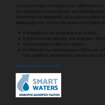
Ο κύριος στόχος του έργου είναι η βελτίωση τ
του σχεδιασμού ενός ευφυούς και ολοκληρωμένου
δυνατότητα να αποφασίζει με γνώμονα τη βέλτισ
εφαρμογής ενός τέτοιου ολιστικού συστήματος δι
Η εξασφάλιση της ποιότητας των υδάτων.
Η βελτίωση της κάλυψης των αναγκών – ζήτη
Η εξοικονόμηση υδατικών πόρων.
Η ελάττωση των λειτουργικών εξόδων και τελ
τους μεγάλους καταναλωτές όσο και για τους
Περισσότερα για το έργο