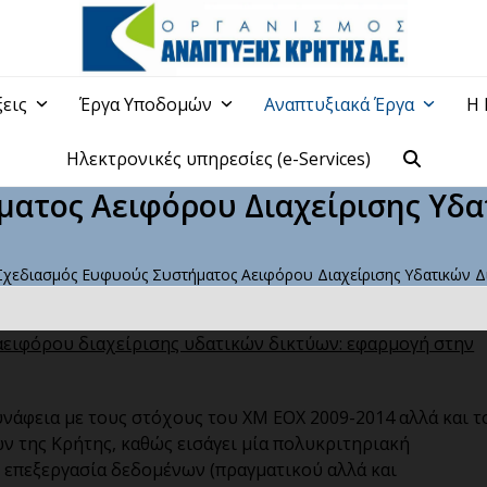
ξεις
Έργα Υποδομών
Αναπτυξιακά Έργα
Η 
Ηλεκτρονικές υπηρεσίες (e-Services)
ματος Αειφόρου Διαχείρισης Υδ
Σχεδιασμός Ευφυούς Συστήματος Αειφόρου Διαχείρισης Υδατικών 
αειφόρου διαχείρισης υδατικών δικτύων: εφαρμογή στην
νάφεια με τους στόχους του ΧΜ ΕΟΧ 2009-2014 αλλά και τ
 της Κρήτης, καθώς εισάγει μία πολυκριτηριακή
 επεξεργασία δεδομένων (πραγματικού αλλά και