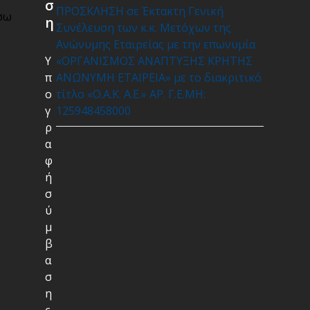
σ
ΠΡΟΣΚΛΗΣΗ σε Έκτακτη Γενική
έσω
η
Συνέλευση των κ.κ. Μετόχων της
Ανώνυμης Εταιρείας με την επωνυμία
Υ
«ΟΡΓΑΝΙΣΜΟΣ ΑΝΑΠΤΥΞΗΣ ΚΡΗΤΗΣ
π
ΑΝΩΝΥΜΗ ΕΤΑΙΡΕΙΑ» με το διακριτικό
ο
τίτλο «Ο.Α.Κ. Α.Ε.» ΑΡ. Γ.Ε.ΜΗ:
γ
125948458000
ρ
α
φ
ή
σ
ύ
μ
β
α
σ
η
ς