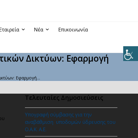
Εταιρεία
Νέα
Επικοινωνία
ατικών Δικτύων: Εφαρμογή
Δικτύων: Εφαρμογή…
Τελευταίες Δημοσιεύσεις
Υπογραφή σύμβασης για την
ου
αναβάθμιση υποδομών ύδρευσης του
Ο.Α.Κ. Α.Ε.