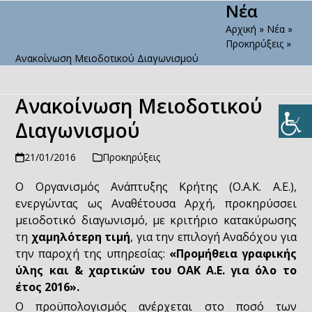
Νέα
Open
Close
Skip
to
Αρχική
»
Νέα
»
mobile
mobile
content
Προκηρύξεις
»
menu
menu
Ανακοίνωση Μειοδοτικού Διαγωνισμού
Ανακοίνωση Μειοδοτικού
Διαγωνισμού
21/01/2016
Προκηρύξεις
Ο Οργανισμός Ανάπτυξης Κρήτης (Ο.Α.Κ. Α.Ε.),
ενεργώντας ως Αναθέτουσα Αρχή, προκηρύσσει
μειοδοτικό διαγωνισμό, με κριτήριο κατακύρωσης
τη
χαμηλότερη τιμή
, για την επιλογή Αναδόχου για
την παροχή της υπηρεσίας:
«Προμήθεια γραφικής
ύλης και & χαρτικών του ΟΑΚ Α.Ε. για όλο το
έτος 2016».
Ο προϋπολογισμός ανέρχεται στο ποσό των