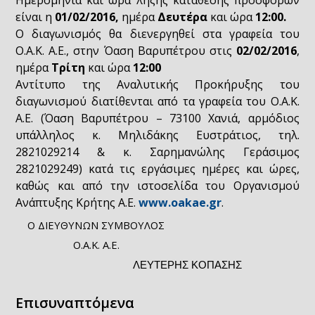
Ημερομηνία και ώρα λήξης κατάθεσης προσφορών
είναι η
01/02/2016,
ημέρα
Δευτέρα
και ώρα
12:00.
Ο διαγωνισμός θα διενεργηθεί στα γραφεία του
Ο.Α.Κ. Α.Ε., στην Όαση Βαρυπέτρου στις
02/02/2016
,
ημέρα
Τρίτη
και ώρα
12:00
Αντίτυπο της Αναλυτικής Προκήρυξης του
διαγωνισμού διατίθενται από τα γραφεία του Ο.Α.Κ.
Α.Ε. (Όαση Βαρυπέτρου – 73100 Χανιά, αρμόδιος
υπάλληλος κ. Μηλιδάκης Ευστράτιος, τηλ.
2821029214 & κ. Σαρημανώλης Γεράσιμος
2821029249) κατά τις εργάσιμες ημέρες και ώρες,
καθώς και από την ιστοσελίδα του Οργανισμού
Ανάπτυξης Κρήτης Α.Ε.
www.oakae.gr
.
Ο ΔΙΕΥΘΥΝΩΝ ΣΥΜΒΟΥΛΟΣ
Ο.Α.Κ. Α.Ε.
ΛΕΥΤΕΡΗΣ ΚΟΠΑΣΗΣ
Επισυναπτόμενα