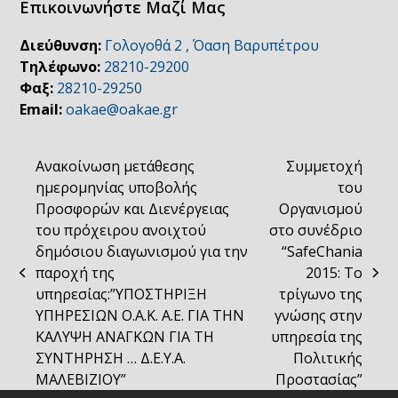
Επικοινωνήστε Μαζί Μας
Διεύθυνση:
Γολογοθά 2 , Όαση Βαρυπέτρου
Τηλέφωνο:
28210-29200
Φαξ:
28210-29250
Email:
oakae@oakae.gr
Ανακοίνωση μετάθεσης
Συμμετοχή
ημερομηνίας υποβολής
του
Προσφορών και Διενέργειας
Οργανισμού
του πρόχειρου ανοιχτού
στο συνέδριο
δημόσιου διαγωνισμού για την
“SafeChania
παροχή της
2015: Το
previous
next
υπηρεσίας:”ΥΠΟΣΤΗΡΙΞΗ
τρίγωνο της
post:
post:
ΥΠΗΡΕΣΙΩΝ Ο.Α.Κ. Α.Ε. ΓΙΑ ΤΗΝ
γνώσης στην
ΚΑΛΥΨΗ ΑΝΑΓΚΩΝ ΓΙΑ ΤΗ
υπηρεσία της
ΣΥΝΤΗΡΗΣΗ … Δ.Ε.Υ.Α.
Πολιτικής
ΜΑΛΕΒΙΖΙΟΥ”
Προστασίας”