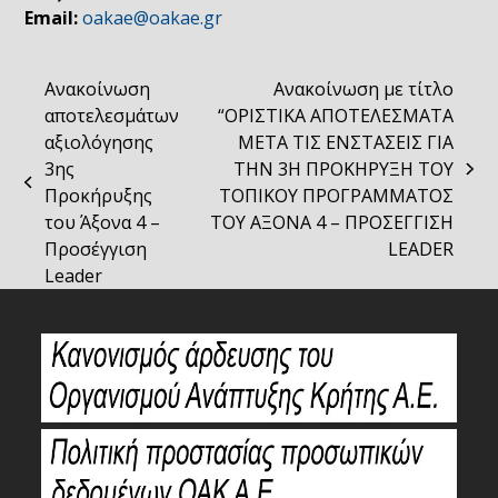
Email:
oakae@oakae.gr
Ανακοίνωση
Ανακοίνωση με τίτλο
αποτελεσμάτων
“ΟΡΙΣΤΙΚΑ ΑΠΟΤΕΛΕΣΜΑΤΑ
αξιολόγησης
ΜΕΤΑ ΤΙΣ ΕΝΣΤΑΣΕΙΣ ΓΙΑ
3ης
ΤΗΝ 3Η ΠΡΟΚΗΡΥΞΗ ΤΟΥ
next
previous
Προκήρυξης
ΤΟΠΙΚΟΥ ΠΡΟΓΡΑΜΜΑΤΟΣ
post:
post:
του Άξονα 4 –
ΤΟΥ ΑΞΟΝΑ 4 – ΠΡΟΣΕΓΓΙΣΗ
Προσέγγιση
LEADER
Leader