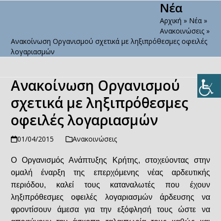
Νέα
Open
Close
Skip
to
Αρχική
»
Νέα
»
mobile
mobile
content
Ανακοινώσεις
»
menu
menu
Ανακοίνωση Οργανισμού σχετικά με ληξιπρόθεσμες οφειλές
λογαριασμών
Ανακοίνωση Οργανισμού
σχετικά με ληξιπρόθεσμες
οφειλές λογαριασμών
01/04/2015
Ανακοινώσεις
Ο Οργανισμός Ανάπτυξης Κρήτης, στοχεύοντας στην
ομαλή έναρξη της επερχόμενης νέας αρδευτικής
περιόδου, καλεί τους καταναλωτές που έχουν
ληξιπρόθεσμες οφειλές λογαριασμών άρδευσης να
φροντίσουν άμεσα για την εξόφλησή τους ώστε να