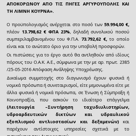
ΑΠΟΚΟΡΩΝΟΥ ΑΠΟ ΤΙΣ ΠΗΓΕΣ ΑΡΓΥΡΟΥΠΟΛΗΣ ΚΑΙ
ΤΗ ΛΙΜΝΗ ΚΟΥΡΝΑ».
Ο προϋπολογισμός ανέρχεται
στο ποσό των
59.994,00 €,
πλέον
13.798,62 € ΦΠΑ 23%
, δηλαδή συνολικού ποσού
συμπεριλαμβανομένου του Φ.Π.Α.
73.792,62 €,
το οποίο
είναι και το ανώτατο όριο για την υποβολή προσφορών.
Οι πιστώσεις για το έργο αυτό θα αντληθούν από
ιδίους
πόρους του Ο.Α.Κ. Α.Ε., σύμφωνα με την με αρ. πρωτ. 2385
/25-05-2016 Απόφαση Ανάληψης Υποχρέωσης.
Δικαίωμα συμμετοχής στο διαγωνισμό έχουν φυσικά ή
νομικά πρόσωπα ή συνεταιρισμοί, είτε μεμονωμένα είτε με
άλλα φυσικά ή νομικά πρόσωπα, σε Ένωση ή Σύμπραξη ή
Κοινοπραξία, που ασκούν το ιδιαίτερο επάγγελμα
(Λειτουργία –Συντήρηση ταχυδιυλιστηρίων,
υδροαρδευτικών δικτύων και υδραυλικού
εξοπλισμού αντλιοστασίων και δεξαμενών)
και
παρέχουν αντίστοιχες υπηρεσίες σχετικά με το