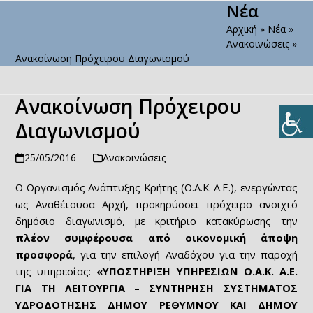
Νέα
Open
Close
Skip
to
Αρχική
»
Νέα
»
mobile
mobile
content
Ανακοινώσεις
»
menu
menu
Ανακοίνωση Πρόχειρου Διαγωνισμού
Ανακοίνωση Πρόχειρου
Διαγωνισμού
25/05/2016
Ανακοινώσεις
Ο Οργανισμός Ανάπτυξης Κρήτης (Ο.Α.Κ. Α.Ε.), ενεργώντας
ως Αναθέτουσα Αρχή, προκηρύσσει πρόχειρο ανοιχτό
δημόσιο διαγωνισμό, με κριτήριο κατακύρωσης την
πλέον συμφέρουσα από οικονομική άποψη
προσφορά
, για την επιλογή Αναδόχου για την παροχή
της υπηρεσίας:
«ΥΠΟΣΤΗΡΙΞΗ ΥΠΗΡΕΣΙΩΝ Ο.Α.Κ. Α.Ε.
ΓΙΑ ΤΗ ΛΕΙΤΟΥΡΓΙΑ – ΣΥΝΤΗΡΗΣΗ ΣΥΣΤΗΜΑΤΟΣ
ΥΔΡΟΔΟΤΗΣΗΣ ΔΗΜΟΥ ΡΕΘΥΜΝΟΥ ΚΑΙ ΔΗΜΟΥ