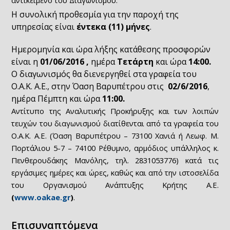
αντικείμενο του Διαγωνισμού.
Η συνολική προθεσμία για την παροχή της
υπηρεσίας είναι
έντεκα (11) μήνες
.
Ημερομηνία και ώρα λήξης κατάθεσης προσφορών
είναι η
01/06/2016 ,
ημέρα
Τετάρτη
και ώρα
14:00.
Ο διαγωνισμός θα διενεργηθεί στα γραφεία του
Ο.Α.Κ. Α.Ε., στην Όαση Βαρυπέτρου στις
02/6/2016
,
ημέρα Πέμπτη και ώρα
11:00.
Αντίτυπο της Αναλυτικής Προκήρυξης και των λοιπών
τευχών του διαγωνισμού διατίθενται από τα γραφεία του
Ο.Α.Κ. Α.Ε. (Όαση Βαρυπέτρου – 73100 Χανιά ή Λεωφ. Μ.
Πορτάλιου 5-7 – 74100 Ρέθυμνο, αρμόδιος υπάλληλος κ.
Πενθερουδάκης Μανόλης, τηλ. 2831053776) κατά τις
εργάσιμες ημέρες και ώρες, καθώς και από την ιστοσελίδα
του Οργανισμού Ανάπτυξης Κρήτης Α.Ε.
(
www.oakae.gr
)
.
Επισυναπτόμενα