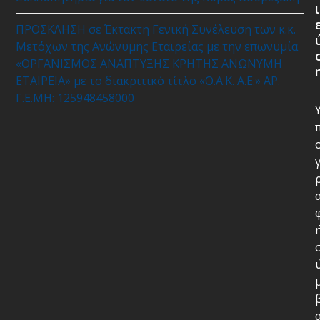
ι
ΠΡΟΣΚΛΗΣΗ σε Έκτακτη Γενική Συνέλευση των κ.κ.
Μετόχων της Ανώνυμης Εταιρείας με την επωνυμία
«ΟΡΓΑΝΙΣΜΟΣ ΑΝΑΠΤΥΞΗΣ ΚΡΗΤΗΣ ΑΝΩΝΥΜΗ
ΕΤΑΙΡΕΙΑ» με το διακριτικό τίτλο «Ο.Α.Κ. Α.Ε.» ΑΡ.
Γ.Ε.ΜΗ: 125948458000