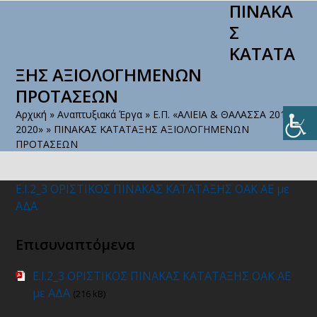
ΠΙΝΑΚΑ
Open
Close
Skip
to
Σ
mobile
mobile
content
ΚΑΤΑΤΑ
menu
menu
ΞΗΣ ΑΞΙΟΛΟΓΗΜΕΝΩΝ
ΠΡΟΤΑΣΕΩΝ
Αρχική
»
Αναπτυξιακά Έργα
»
Ε.Π. «ΑΛΙΕΙΑ & ΘΑΛΑΣΣΑ 2014-
2020»
»
ΠΙΝΑΚΑΣ ΚΑΤΑΤΑΞΗΣ ΑΞΙΟΛΟΓΗΜΕΝΩΝ
ΠΡΟΤΑΣΕΩΝ
Ε.Ι.2_3 ΟΡΙΣΤΙΚΟΣ ΠΙΝΑΚΑΣ ΚΑΤΑΤΑΞΗΣ ΟΑΚ ΑΕ με
ΑΔΑ
Επισυναπτόμενα
Ε.Ι.2_3 ΟΡΙΣΤΙΚΟΣ ΠΙΝΑΚΑΣ ΚΑΤΑΤΑΞΗΣ ΟΑΚ ΑΕ
με ΑΔΑ
(216 kB)