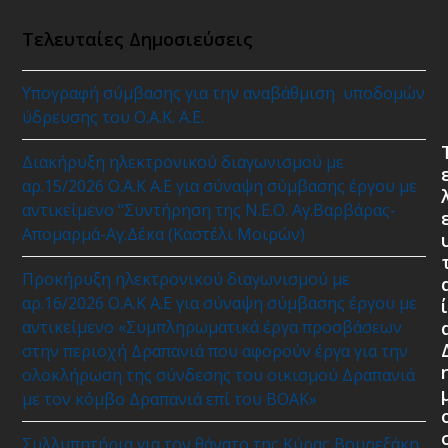
Τελευταίες Δημοσιεύσεις
Υπογραφή σύμβασης για την αναβάθμιση υποδομών
ύδρευσης του Ο.Α.Κ. Α.Ε.
Διακήρυξη ηλεκτρονικού διαγωνισμού με
αρ.15/2026 Ο.Α.Κ Α.Ε για σύναψη σύμβασης έργου με
αντικείμενο “Συντήρηση της Ν.Ε.Ο. Αγ.Βαρβάρας-
Απομαρμά-Αγ.Δέκα (Καστέλι Μοιρών)
Προκήρυξη ηλεκτρονικού διαγωνισμού με
αρ.16/2026 Ο.Α.Κ Α.Ε για σύναψη σύμβασης έργου με
ί
αντικείμενο «Συμπληρωματικά έργα προσβάσεων
στην περιοχή Δραπανιά που αφορούν έργα για την
ολοκλήρωση της σύνδεσης του οικισμού Δραπανιά
με τον κόμβο Δραπανιά επί του ΒΟΑΚ»
Συλλυπητήρια για τον θάνατο της Κύρας Βουρεξάκη