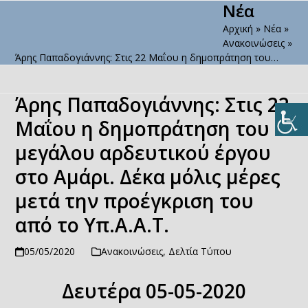
Νέα
Open
Close
Skip
to
Αρχική
»
Νέα
»
mobile
mobile
content
Ανακοινώσεις
»
menu
menu
Άρης Παπαδογιάννης: Στις 22 Μαΐου η δημοπράτηση του…
Άρης Παπαδογιάννης: Στις 22
Μαΐου η δημοπράτηση του
μεγάλου αρδευτικού έργου
στο Αμάρι. Δέκα μόλις μέρες
μετά την προέγκριση του
από το Υπ.Α.Α.Τ.
05/05/2020
Ανακοινώσεις
,
Δελτία Τύπου
Δευτέρα 05-05-2020