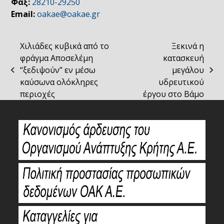
Φαξ:
28210-29250
Email:
oakae@oakae.gr
Χιλιάδες κυβικά από το
Ξεκινά η
φράγμα Αποσελέμη
κατασκευή
“ξεδιψούν” εν μέσω
μεγάλου
previous
next
καύσωνα ολόκληρες
υδρευτικού
post:
post:
περιοχές
έργου στο Βάμο