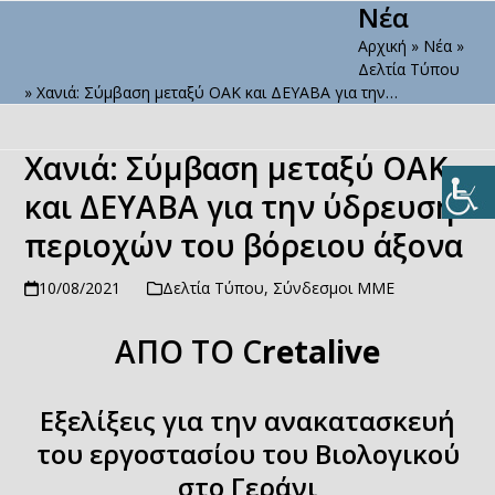
Νέα
Open
Close
Skip
to
Αρχική
»
Νέα
»
mobile
mobile
content
Δελτία Τύπου
menu
menu
»
Χανιά: Σύμβαση μεταξύ ΟΑΚ και ΔΕΥΑΒΑ για την…
Χανιά: Σύμβαση μεταξύ ΟΑΚ
και ΔΕΥΑΒΑ για την ύδρευση
περιοχών του βόρειου άξονα
10/08/2021
Δελτία Τύπου
,
Σύνδεσμοι ΜΜΕ
ΑΠΟ ΤΟ C
retalive
Εξελίξεις για την ανακατασκευή
του εργοστασίου του Βιολογικού
στο Γεράνι