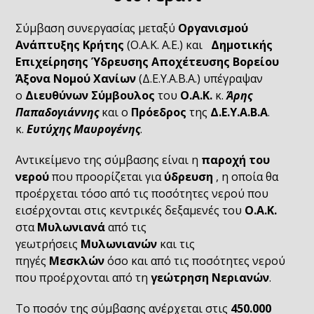
Σύμβαση συνεργασίας μεταξύ
Οργανισμού
Ανάπτυξης Κρήτης
(Ο.Α.Κ. Α.Ε.) και
Δημοτικής
Επιχείρησης Ύδρευσης Αποχέτευσης Βορείου
Άξονα Νομού Χανίων
(Δ.Ε.Υ.Α.Β.Α.) υπέγραψαν
ο
Διευθύνων Σύμβουλος
του
Ο.Α.Κ.
κ.
Άρης
Παπαδογιάννης
και ο
Πρόεδρος
της
Δ.Ε.Υ.Α.Β.Α
.
κ.
Ευτύχης Μαυρογένης
.
Αντικείμενο της σύμβασης είναι η
παροχή του
νερού
που προορίζεται για
ύδρευση
, η οποία θα
προέρχεται τόσο από τις ποσότητες νερού που
εισέρχονται στις κεντρικές δεξαμενές του
Ο.Α.Κ.
στα
Μυλωνιανά
από τις
γεωτρήσεις
Μυλωνιανών
και τις
πηγές
Μεσκλών
όσο και από τις ποσότητες νερού
που προέρχονται από τη
γεώτρηση Νεριανών
.
Το ποσόν της σύμβασης ανέρχεται στις
450.000