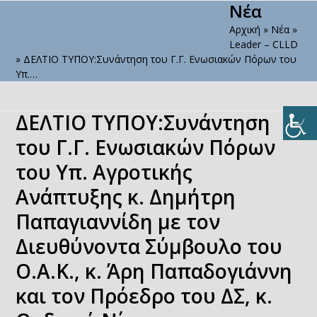
Νέα
Open
Close
Skip
to
Αρχική
»
Νέα
»
mobile
mobile
content
Leader – CLLD
menu
menu
»
ΔΕΛΤΙΟ ΤΥΠΟΥ:Συνάντηση του Γ.Γ. Ενωσιακών Πόρων του
Υπ.…
ΔΕΛΤΙΟ ΤΥΠΟΥ:Συνάντηση
του Γ.Γ. Ενωσιακών Πόρων
του Υπ. Αγροτικής
Ανάπτυξης κ. Δημήτρη
Παπαγιαννίδη με τον
Διευθύνοντα Σύμβουλο του
Ο.Α.Κ., κ. Άρη Παπαδογιάννη
και τον Πρόεδρο του ΔΣ, κ.