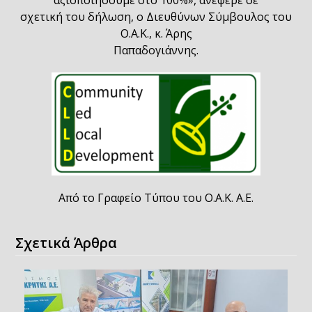
αξιοποιήσουμε στο 100%», ανέφερε σε
σχετική του δήλωση, ο Διευθύνων Σύμβουλος του
Ο.Α.Κ., κ. Άρης
Παπαδογιάννης.
Από το Γραφείο Τύπου του Ο.Α.Κ. Α.Ε.
Σχετικά Άρθρα