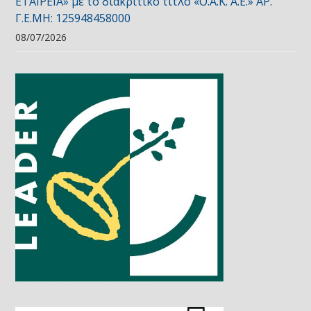
ΕΤΑΙΡΕΙΑ» με το διακριτικό τίτλο «Ο.Α.Κ. Α.Ε.» ΑΡ.
Γ.Ε.ΜΗ: 125948458000
08/07/2026