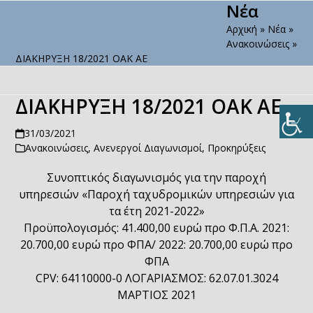
Νέα
Open
Close
Skip
to
Αρχική
»
Νέα
»
mobile
mobile
content
Ανακοινώσεις
»
menu
menu
ΔΙΑΚΗΡΥΞΗ 18/2021 ΟΑΚ ΑΕ
ΔΙΑΚΗΡΥΞΗ 18/2021 ΟΑΚ ΑΕ
31/03/2021
Ανακοινώσεις
,
Ανενεργοί Διαγωνισμοί
,
Προκηρύξεις
Συνοπτικός διαγωνισμός για την παροχή
υπηρεσιών «Παροχή ταχυδρομικών υπηρεσιών για
τα έτη 2021-2022»
Προϋπολογισμός: 41.400,00 ευρώ προ Φ.Π.Α. 2021:
20.700,00 ευρώ προ ΦΠΑ/ 2022: 20.700,00 ευρώ προ
ΦΠΑ
CPV: 64110000-0 ΛΟΓΑΡΙΑΣΜΟΣ: 62.07.01.3024
ΜΑΡΤΙΟΣ 2021