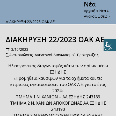
Νέα
Open
Close
Skip
to
Αρχική
»
Νέα
»
mobile
mobile
content
Ανακοινώσεις
»
menu
menu
ΔΙΑΚΗΡΥΞΗ 22/2023 ΟΑΚ ΑΕ
ΔΙΑΚΗΡΥΞΗ 22/2023 ΟΑΚ ΑΕ
13/10/2023
Ανακοινώσεις
,
Ανενεργοί Διαγωνισμοί
,
Προκηρύξεις
Ηλεκτρονικός διαγωνισμός κάτω των ορίων μέσω
ΕΣΗΔΗΣ
«Προμήθεια καυσίμων για τα οχήματα και τις
κτιριακές εγκαταστάσεις του ΟΑΚ Α.Ε. για το έτος
2024»
ΤΜΗΜΑ 1 Ν. ΧΑΝΙΩΝ – ΑΑ ΕΣΗΔΗΣ 243189
ΤΜΗΜΑ 2 Ν. ΧΑΝΙΩΝ ΑΠΟΚΟΡΩΝΑΣ ΑΑ ΕΣΗΔΗΣ
243190
ΤΜΗΜΑ 3 Ν ΡΕΘΥΜΝΟ (ΚΕΝΤΡΟ) ΑΑ ΕΣΗΔΗΣ