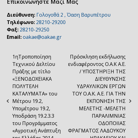
Επικοινωνήστε Μαζί Μας
Διεύθυνση:
Γολογοθά 2 , Όαση Βαρυπέτρου
Τηλέφωνο:
28210-29200
Φαξ:
28210-29250
Email:
oakae@oakae.gr
1ηΤροποποίηση
Πρόσκληση εκδήλωσης
Τεχνικού Δελτίου
ενδιαφέροντος Ο.Α.Κ Α.Ε.
Πράξης με τίτλο
/ ΥΠΟΣΤΗΡΙΞΗ ΤΗΣ
«ΞΕΝΟΔΟΧΕΙΑΚΑ
ΔΙΕΥΘΥΝΣΗΣ
ΠΟΛΥΤΕΛΗ
ΥΔΡΑΥΛΙΚΩΝ ΕΡΓΩΝ
ΚΑΤΑΛΥΜΑΤΑ» του
ΤΟΥ Ο.Α.Κ. Α.Ε. ΓΙΑ ΤΗΝ
Μέτρου 19.2,
ΕΚΠΟΝΗΣΗ ΤΗΣ
previous
next
Υπομέτρου 19.2,
ΜΕΛΕΤΗΣ -ΜΕΛΕΤΗ
post:
post:
Υποδράση 19.2.3.3
ΠΑΡΑΛΙΜΝΙΑΣ
του Προγράμματος
ΟΔΟΠΟΙΙΑΣ
«Αγροτική Ανάπτυξη
ΦΡΑΓΜΑΤΟΣ ΛΑΔΟΥΚΟΥ
της Ελλάδας 2014-
ΗΡΑΚΛΕΙΟΥ ΚΑΙ