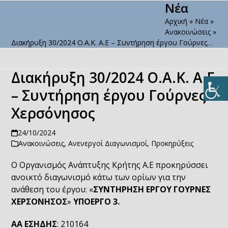
Νέα
Open
Close
Skip
to
Αρχική
»
Νέα
»
mobile
mobile
content
Ανακοινώσεις
»
menu
menu
Διακήρυξη 30/2024 Ο.Α.Κ. Α.Ε – Συντήρηση έργου Γούρνες…
Διακήρυξη 30/2024 Ο.Α.Κ. Α.Ε
– Συντήρηση έργου Γούρνες
Χερσόνησος
24/10/2024
Ανακοινώσεις
,
Ανενεργοί Διαγωνισμοί
,
Προκηρύξεις
Ο Οργανισμός Ανάπτυξης Κρήτης Α.Ε προκηρύσσει
ανοικτό διαγωνισμό κάτω των ορίων για την
ανάθεση του έργου: «
ΣΥΝΤΗΡΗΣΗ ΕΡΓΟΥ ΓΟΥΡΝΕΣ
ΧΕΡΣΟΝΗΣΟΣ
»
ΥΠΟΕΡΓΟ 3.
ΑΑ ΕΣΗΔΗΣ
: 210164