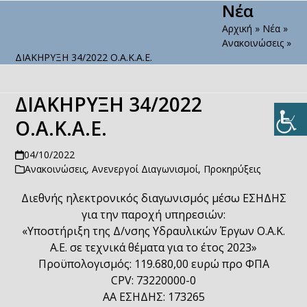
Νέα
Open
Close
Skip
to
Αρχική
»
Νέα
»
mobile
mobile
content
Ανακοινώσεις
»
menu
menu
ΔΙΑΚΗΡΥΞΗ 34/2022 Ο.Α.Κ.Α.Ε.
ΔΙΑΚΗΡΥΞΗ 34/2022
Ο.Α.Κ.Α.Ε.
04/10/2022
Ανακοινώσεις
,
Ανενεργοί Διαγωνισμοί
,
Προκηρύξεις
Διεθνής ηλεκτρονικός διαγωνισμός μέσω ΕΣΗΔΗΣ
για την παροχή υπηρεσιών:
«Υποστήριξη της Δ/νσης Υδραυλικών Έργων Ο.Α.Κ.
Α.Ε. σε τεχνικά θέματα για το έτος 2023»
Προϋπολογισμός: 119.680,00 ευρώ προ ΦΠΑ
CPV: 73220000-0
ΑΑ ΕΣΗΔΗΣ: 173265