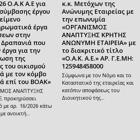
26 Ο.Α.Κ Α.Ε για
κ.κ. Μετόχων της
σύμβασης έργου
Ανώνυμης Εταιρείας με
κείμενο
την επωνυμία
ρωματικά έργα
«ΟΡΓΑΝΙΣΜΟΣ
εων στην
ΑΝΑΠΤΥΞΗΣ ΚΡΗΤΗΣ
 Δραπανιά που
ΑΝΩΝΥΜΗ ΕΤΑΙΡΕΙΑ» με
 έργα για την
το διακριτικό τίτλο
ωση της
«Ο.Α.Κ. Α.Ε.» ΑΡ. Γ.Ε.ΜΗ:
ς του οικισμού
125948458000
ά με τον κόμβο
Σύμφωνα με τον Νόμο και το
ά επί του ΒΟΑΚ»
Καταστατικό της εταιρείας και
κατόπιν αποφάσεως του
ΣΜΟΣ ΑΝΑΠΤΥΞΗΣ
Διοικητικού της…
Ε. προκηρύσσει
 με αρ. 16/2026 κάτω
 με ανοικτή…