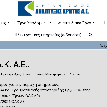
ξεις
Έργα Υποδομών
Αναπτυξιακά Έργα
Η 
Ηλεκτρονικές υπηρεσίες (e-Services)
Αρχι
Κ. Α.Ε..
,
Προκηρύξεις
,
Συγκοινωνίες Μεταφορές και Δίκτυα
σμός για την παροχή υπηρεσιών:
ν και Γραμματειακής Υποστήριξης Έργων Δ/νσης
ιακών Έργων ΟΑΚ ΑΕ»
0/2021 ΟΑΚ ΑΕ