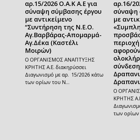
αρ.15/2026 Ο.Α.Κ Α.Ε για
αρ.16/20
σύναψη σύμβασης έργου
σύναψη 
με αντικείμενο
με αντι
“Συντήρηση της Ν.Ε.Ο.
«Συμπλη
Αγ.Βαρβάρας-Απομαρμά-
προσβάσ
Αγ.Δέκα (Καστέλι
περιοχή
Μοιρών)
αφορούν
ολοκλήρ
Ο ΟΡΓΑΝΙΣΜΟΣ ΑΝΑΠΤΥΞΗΣ
σύνδεση
ΚΡΗΤΗΣ Α.Ε. διακηρύσσει
Δραπανι
Διαγωνισμό με αρ. 15/2026 κάτω
Δραπανι
των ορίων του Ν…
Ο ΟΡΓΑΝΙ
ΚΡΗΤΗΣ Α.
Διαγωνισμό
των ορίων