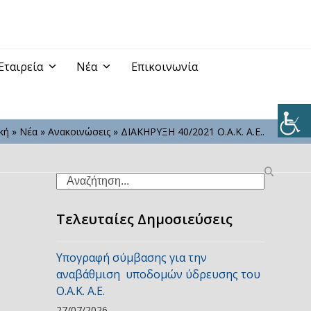
Εταιρεία
Νέα
Επικοινωνία
κή
»
Νέα
»
Ανακοινώσεις
»
ΔΙΑΚΗΡΥΞΗ 40/2021 Ο.Α.Κ. Α.Ε..
Search
Τελευταίες Δημοσιεύσεις
Υπογραφή σύμβασης για την
αναβάθμιση υποδομών ύδρευσης του
Ο.Α.Κ. Α.Ε.
27/07/2026