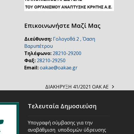
Επικοινωνήστε Μαζί Μας
Διεύθυνση:
Γολογοθά 2 , Όαση
Βαρυπέτρου
Τηλέφωνο:
28210-29200
Φαξ:
28210-29250
Email:
oakae@oakae.gr
ΔΙΑΚΗΡΥΞΗ 41/2021 ΟΑΚ ΑΕ
next
post:
Τελευταία Δημοσιεύση
Υπογραφή σύμβασης για την
αναβάθμιση υποδομών ύδρευσης