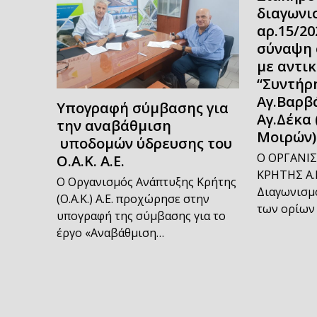
διαγωνι
αρ.15/20
σύναψη 
με αντι
“Συντήρη
Αγ.Βαρβ
Υπογραφή σύμβασης για
Αγ.Δέκα 
την αναβάθμιση
Μοιρών)
υποδομών ύδρευσης του
Ο ΟΡΓΑΝΙ
Ο.Α.Κ. Α.Ε.
ΚΡΗΤΗΣ Α.Ε
Ο Οργανισμός Ανάπτυξης Κρήτης
Διαγωνισμό
(Ο.Α.Κ.) Α.Ε. προχώρησε στην
των ορίων
υπογραφή της σύμβασης για το
έργο «Αναβάθμιση…