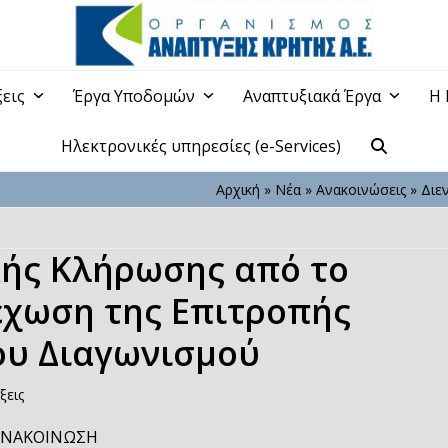
ξεις
Έργα Υποδομών
Αναπτυξιακά Έργα
Η 
Ηλεκτρονικές υπηρεσίες (e-Services)
Αρχική
»
Νέα
»
Ανακοινώσεις
»
Διε
κής Κλήρωσης από το
λέχωση της Επιτροπής
ου Διαγωνισμού
ξεις
ΑΝΑΚΟΙΝΩΣΗ