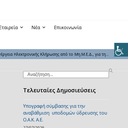
Εταιρεία
Νέα
Επικοινωνία
νέργεια Ηλεκτρονικής Κλήρωσης από το Μη.Μ.Ε.Δ., για τη…
Search
Τελευταίες Δημοσιεύσεις
Υπογραφή σύμβασης για την
αναβάθμιση υποδομών ύδρευσης του
Ο.Α.Κ. Α.Ε.
27/07/2026