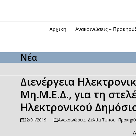
Skip
to
content
Αρχική
Ανακοινώσεις – Προκηρύ
Νέα
Διενέργεια Ηλεκτρονι
Μη.Μ.Ε.Δ., για τη στε
Ηλεκτρονικού Δημόσι
22/01/2019
Ανακοινώσεις
,
Δελτία Τύπου
,
Προκηρύ