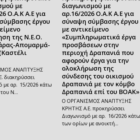
σμού με
διαγωνισμού με
26 Ο.Α.Κ Α.Ε για
αρ.16/2026 Ο.Α.Κ Α.Ε για
σύμβασης έργου
σύναψη σύμβασης έργου
κείμενο
με αντικείμενο
ση της Ν.Ε.Ο.
«Συμπληρωματικά έργα
άρας-Απομαρμά-
προσβάσεων στην
(Καστέλι
περιοχή Δραπανιά που
αφορούν έργα για την
ολοκλήρωση της
ΣΜΟΣ ΑΝΑΠΤΥΞΗΣ
σύνδεσης του οικισμού
. διακηρύσσει
Δραπανιά με τον κόμβο
 με αρ. 15/2026 κάτω
Δραπανιά επί του ΒΟΑΚ»
 του Ν…
Ο ΟΡΓΑΝΙΣΜΟΣ ΑΝΑΠΤΥΞΗΣ
ΚΡΗΤΗΣ Α.Ε. προκηρύσσει
Διαγωνισμό με αρ. 16/2026 κάτ
των ορίων με ανοικτή…