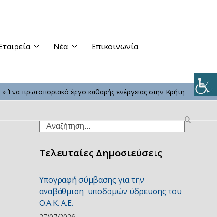
Εταιρεία
Νέα
Επικοινωνία
Ε
»
Ένα πρωτοποριακό έργο καθαρής ενέργειας στην Κρήτη
ν
Search
Τελευταίες Δημοσιεύσεις
Υπογραφή σύμβασης για την
αναβάθμιση υποδομών ύδρευσης του
Ο.Α.Κ. Α.Ε.
27/07/2026