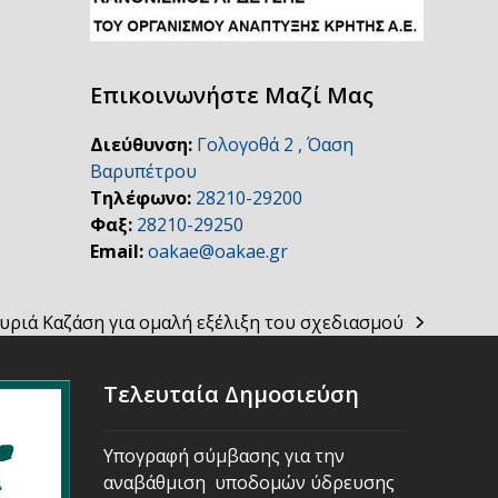
Επικοινωνήστε Μαζί Μας
Διεύθυνση:
Γολογοθά 2 , Όαση
Βαρυπέτρου
Τηλέφωνο:
28210-29200
Φαξ:
28210-29250
Email:
oakae@oakae.gr
ουριά Καζάση για ομαλή εξέλιξη του σχεδιασμού
Τελευταία Δημοσιεύση
Υπογραφή σύμβασης για την
αναβάθμιση υποδομών ύδρευσης