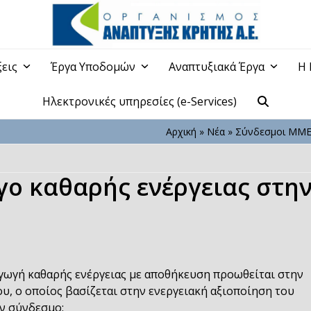
ξεις
Έργα Υποδομών
Αναπτυξιακά Έργα
Η 
Ηλεκτρονικές υπηρεσίες (e-Services)
Αρχική
»
Νέα
»
Σύνδεσμοι ΜΜ
ο καθαρής ενέργειας στη
γωγή καθαρής ενέργειας με αποθήκευση προωθείται στην
ου, ο οποίος βασίζεται στην ενεργειακή αξιοποίηση του
ν σύνδεσμο: