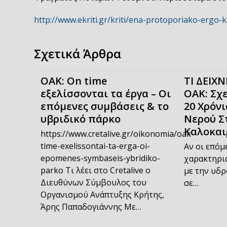
http://www.ekriti.gr/kriti/ena-protoporiako-ergo-k
Σχετικά Άρθρα
OAK: On time
ΤΙ ΔΕΙΧ
εξελίσσονται τα έργα – Οι
ΟΑΚ: Σχ
επόμενες συμβάσεις & το
20 Χρόνι
υβριδικό πάρκο
Νερού Σ
Καλοκαι
https://www.cretalive.gr/oikonomia/oak-
time-exelissontai-ta-erga-oi-
Αν οι επόμ
epomenes-symbaseis-ybridiko-
χαρακτηρισ
parko Τι λέει στο Cretalive ο
με την υδ
Διευθύνων Σύμβουλος του
σε…
Οργανισμού Ανάπτυξης Κρήτης,
Άρης Παπαδογιάννης Με…