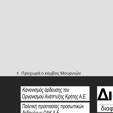
Προχωρά ο κόμβος Μουρνιών
previous
post: