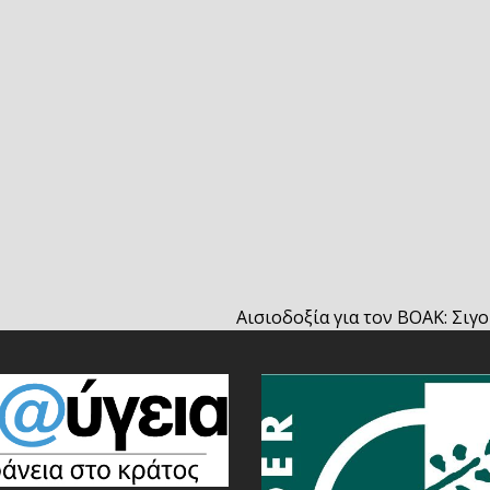
Αισιοδοξία για τον ΒΟΑΚ: Σιγ
next
post: