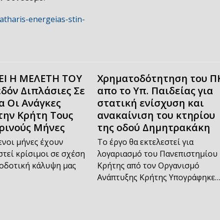
atharis-energeias-stin-
ΝΕΙ Η ΜΕΛΕΤΗ ΤΟΥ
Χρηματοδότητηση του Π
εδόν Διπλάσιες Σε
απο το Υπ. Παιδείας για
α Οι Ανάγκες
στατική ενίσχυση και
την Κρήτη Τους
ανακαίνιση του κτηρίου
ρινούς Μήνες
της οδού Δημητρακάκη
ενοι μήνες έχουν
Το έργο θα εκτελεστεί για
τεί κρίσιμοι σε σχέση
λογαριασμό του Πανεπιστημίου
ροδοτική κάλυψη μας
Κρήτης από τον Οργανισμό
Ανάπτυξης Κρήτης Υπογράφηκε