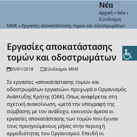
Νέα
Open
Close
Skip
to
Αρχική
»
Νέα
»
mobile
mobile
content
Σύνδεσμοι
menu
menu
ΜΜΕ
»
Εργασίες αποκατάστασης τομών και οδοστρωμάτων
Εργασίες αποκατάστασης
τομών και οδοστρωμάτων
05/01/2018
Σύνδεσμοι ΜΜΕ
Σε εργασίες «αποκατάστασης τομών και
οδοστρωμάτων εργασιών» προχωρά ο Οργανισμός
Ανάπτυξης Κρήτης (ΟΑΚ). Οπως αναφέρεται στη
σχετική ανακοίνωση, «μετά την υπογραφή της
σύμβασης με τον ανάδοχο, εκκινούν άμεσα οι
εργασίες αποκατάστασης των τομών που έγιναν
τους προηγούμενους μήνες στην περιοχή
αρμοδιότητας του Οργανισμού. Επειδή οι