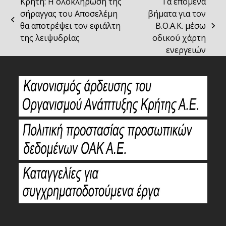
Κρήτη: Η ολοκλήρωση της
Τα επόμενα
σήραγγας του Αποσελέμη
βήματα για τον
previous
θα αποτρέψει τον εφιάλτη
Β.Ο.Α.Κ. μέσω
next
post:
της λειψυδρίας
οδικού χάρτη
post:
ενεργειών