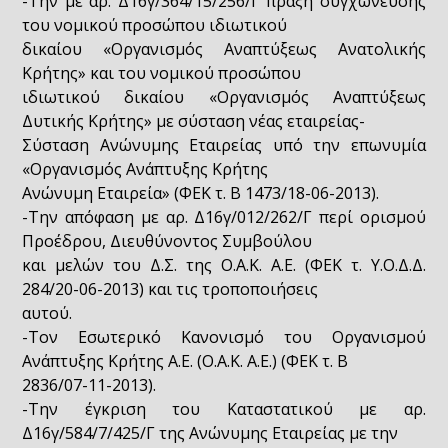
-Την με αρ. Δ16γ/364/15/256/Γ πράξη συγχώνευσης
του νομικού προσώπου ιδιωτικού
δικαίου «Οργανισμός Αναπτύξεως Ανατολικής
Κρήτης» και του νομικού προσώπου
ιδιωτικού δικαίου «Οργανισμός Αναπτύξεως
Δυτικής Κρήτης» με σύσταση νέας εταιρείας-
Σύσταση Ανώνυμης Εταιρείας υπό την επωνυμία
«Οργανισμός Ανάπτυξης Κρήτης
Ανώνυμη Εταιρεία» (ΦΕΚ τ. Β 1473/18-06-2013).
-Την απόφαση με αρ. Δ16γ/012/262/Γ περί ορισμού
Προέδρου, Διευθύνοντος Συμβούλου
και μελών του Δ.Σ. της Ο.Α.Κ. Α.Ε. (ΦΕΚ τ. Υ.Ο.Δ.Δ.
284/20-06-2013) και τις τροποποιήσεις
αυτού.
-Τον Εσωτερικό Κανονισμό του Οργανισμού
Ανάπτυξης Κρήτης Α.Ε. (Ο.Α.Κ. Α.Ε.) (ΦΕΚ τ. Β
2836/07-11-2013).
-Την έγκριση του Καταστατικού με αρ.
Δ16γ/584/7/425/Γ της Ανώνυμης Εταιρείας με την