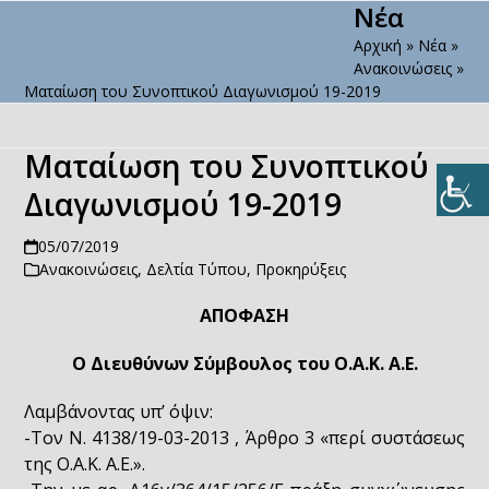
Νέα
Open
Close
Skip
to
Αρχική
»
Νέα
»
mobile
mobile
content
Ανακοινώσεις
»
menu
menu
Mαταίωση του Συνοπτικού Διαγωνισμού 19-2019
Mαταίωση του Συνοπτικού
Διαγωνισμού 19-2019
05/07/2019
Ανακοινώσεις
,
Δελτία Τύπου
,
Προκηρύξεις
ΑΠΟΦΑΣΗ
Ο Διευθύνων Σύμβουλος του Ο.Α.Κ. Α.Ε.
Λαμβάνοντας υπ’ όψιν:
-Τον Ν. 4138/19-03-2013 , Άρθρο 3 «περί συστάσεως
της Ο.Α.Κ. Α.Ε.».