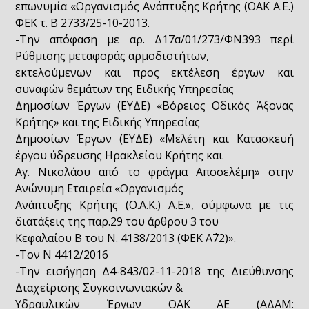
επωνυμία «Οργανισμός Ανάπτυξης Κρήτης (ΟΑΚ Α.Ε.)
ΦΕΚ τ. Β 2733/25-10-2013.
-Την απόφαση με αρ. Δ17α/01/273/ΦΝ393 περί
Ρύθμισης μεταφοράς αρμοδιοτήτων,
εκτελούμενων και προς εκτέλεση έργων και
συναφών θεμάτων της Ειδικής Υπηρεσίας
Δημοσίων Έργων (ΕΥΔΕ) «Βόρειος Οδικός Άξονας
Κρήτης» και της Ειδικής Υπηρεσίας
Δημοσίων Έργων (ΕΥΔΕ) «Μελέτη και Κατασκευή
έργου ύδρευσης Ηρακλείου Κρήτης και
Αγ. Νικολάου από το φράγμα Αποσελέμη» στην
Ανώνυμη Εταιρεία «Οργανισμός
Ανάπτυξης Κρήτης (Ο.Α.Κ.) Α.Ε.», σύμφωνα με τις
διατάξεις της παρ.29 του άρθρου 3 του
Κεφαλαίου Β του Ν. 4138/2013 (ΦΕΚ Α΄72)».
-Τον Ν 4412/2016
-Την εισήγηση Δ4-843/02-11-2018 της Διεύθυνσης
Διαχείρισης Συγκοινωνιακών &
Υδραυλικών Έργων ΟΑΚ ΑΕ (ΑΔΑΜ: