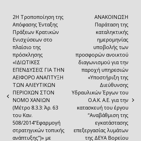
2Η Τροποποίηση της
ΑΝΑΚΟΙΝΩΣΗ
Απόφασης Ένταξης
Παράταση της
Πράξεων Κρατικών
καταληκτικής
Ενισχύσεων στο
ημερομηνίας
πλαίσιο της
υποβολής των
πρόσκλησης
προσφορών ανοικτού
«ΙΔΙΩΤΙΚΕΣ
διαγωνισμού για την
ΕΠΕΝΔΥΣΕΙΣ ΓΙΑ ΤΗΝ
παροχή υπηρεσιών
ΑΕΙΦΟΡΟ ΑΝΑΠΤΥΞΗ
«Υποστήριξη της
ΤΩΝ ΑΛΙΕΥΤΙΚΩΝ
Διεύθυνσης
ΠΕΡΙΟΧΩΝ ΣΤΟΝ
Υδραυλικών Έργων του
previous
ΝΟΜΟ ΧΑΝΙΩΝ
Ο.Α.Κ. Α.Ε. για την
next
post:
(Μέτρο 8.3.3: Άρ. 63
κατασκευή του έργου
post:
του Καν.
“Αναβάθμιση της
508/2014“Εφαρμογή
εγκατάστασης
στρατηγικών τοπικής
επεξεργασίας λυμάτων
ανάπτυξης”)» με
της ΔΕΥΑ Βορείου