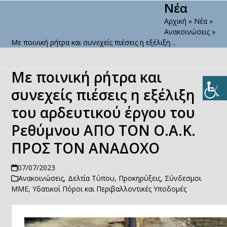
Νέα
Open
Close
Skip
to
Αρχική
»
Νέα
»
mobile
mobile
content
Ανακοινώσεις
»
menu
menu
Με ποινική ρήτρα και συνεχείς πιέσεις η εξέλιξη…
Με ποινική ρήτρα και
συνεχείς πιέσεις η εξέλιξη
του αρδευτικού έργου του
Ρεθύμνου ΑΠΟ ΤΟΝ Ο.Α.Κ.
ΠΡΟΣ ΤΟΝ ΑΝΑΔΟΧΟ
07/07/2023
Ανακοινώσεις
,
Δελτία Τύπου
,
Προκηρύξεις
,
Σύνδεσμοι
ΜΜΕ
,
Υδατικοί Πόροι και Περιβαλλοντικές Υποδομές