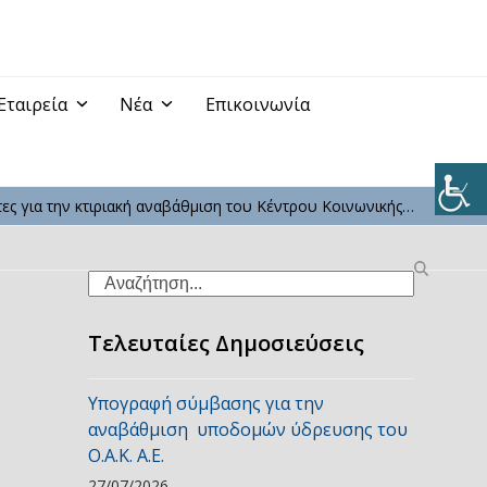
Εταιρεία
Νέα
Επικοινωνία
ες για την κτιριακή αναβάθμιση του Κέντρου Κοινωνικής…
Search
Τελευταίες Δημοσιεύσεις
Υπογραφή σύμβασης για την
αναβάθμιση υποδομών ύδρευσης του
Ο.Α.Κ. Α.Ε.
27/07/2026