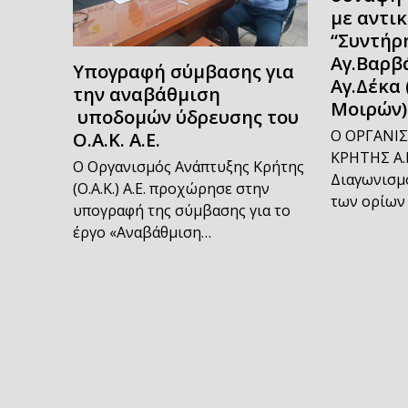
με αντι
“Συντήρη
Αγ.Βαρβ
Υπογραφή σύμβασης για
Αγ.Δέκα 
την αναβάθμιση
Μοιρών)
υποδομών ύδρευσης του
Ο ΟΡΓΑΝΙ
Ο.Α.Κ. Α.Ε.
ΚΡΗΤΗΣ Α.Ε
Ο Οργανισμός Ανάπτυξης Κρήτης
Διαγωνισμό
(Ο.Α.Κ.) Α.Ε. προχώρησε στην
των ορίων
υπογραφή της σύμβασης για το
έργο «Αναβάθμιση…