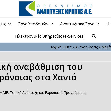
ξεις
Έργα Υποδομών
Αναπτυξιακά Έργα
Η 
Ηλεκτρονικές υπηρεσίες (e-Services)
Αρχική
»
Νέα
»
Ανακοινώσεις
»
Μελέτ
ιακή αναβάθμιση του
ρόνοιας στα Χανιά
 ΜΜΕ
,
Τοπική Ανάπτυξη και Ευρωπαικά Προγράμματα