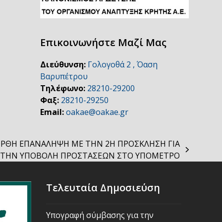
Επικοινωνήστε Μαζί Μας
Διεύθυνση:
Γολογοθά 2 , Όαση
Βαρυπέτρου
Τηλέφωνο:
28210-29200
Φαξ:
28210-29250
Email:
oakae@oakae.gr
-ΟΡΘΗ ΕΠΑΝΑΛΗΨΗ ΜΕ ΤΗΝ 2Η ΠΡΟΣΚΛΗΣΗ ΓΙΑ
ΤΗΝ ΥΠΟΒΟΛΗ ΠΡΟΣΤΑΣΕΩΝ ΣΤΟ ΥΠΟΜΕΤΡΟ
Τελευταία Δημοσιεύση
Υπογραφή σύμβασης για την