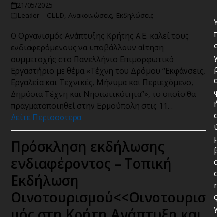
21/05/2025
Leader – CLLD
,
Ανακοινώσεις
,
Εκδηλώσεις
Ο Οργανισμός Ανάπτυξης Κρήτης Α.Ε. καλεί τους
ενδιαφερόμενους να υποβάλλουν αίτηση
συμμετοχής στο Πανελλήνιο Επιμορφωτικό
Εργαστήριο με θέμα «Τέχνη του Δρόμου “Εκφάνσεις,
Εργαλεία και Τεχνικές, Μήνυμα και Περιεχόμενο,
Δημόσια Τέχνη και Νησιωτικότητα”», το οποίο θα
πραγματοποιηθεί στην Ερμούπολη στις 11…
Δείτε Περισσότερα
Πρόσκληση εκδήλωσης
ενδιαφέροντος – Τοπική
Εκδήλωση
Οινοτουρισμού<<Οινοτουρισ
μός στη Κρήτη,Ανάπτυξη και