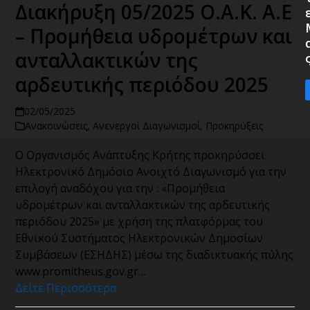
Διακήρυξη 05/2025 Ο.Α.Κ. Α.Ε
– Προμήθεια υδρομέτρων και
ανταλλακτικών της
αρδευτικής περιόδου 2025
02/05/2025
Ανακοινώσεις
,
Ανενεργοί Διαγωνισμοί
,
Προκηρύξεις
Ο Οργανισμός Ανάπτυξης Κρήτης προκηρύσσει
Ηλεκτρονικό Δημόσιο Ανοιχτό Διαγωνισμό για την
επιλογή αναδόχου για την : «Προμήθεια
υδρομέτρων και ανταλλακτικών της αρδευτικής
περιόδου 2025» με χρήση της πλατφόρμας του
Εθνικού Συστήματος Ηλεκτρονικών Δημοσίων
Συμβάσεων (ΕΣΗΔΗΣ) μέσω της διαδικτυακής πύλης
www.promitheus.gov.gr…
Δείτε Περισσότερα