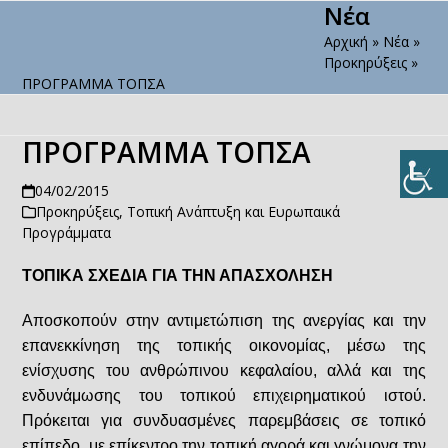
Νέα
Open
Close
Skip
to
Αρχική
»
Νέα
»
mobile
mobile
content
Προκηρύξεις
»
menu
menu
ΠΡΟΓΡΑΜΜΑ ΤΟΠΣΑ
ΠΡΟΓΡΑΜΜΑ ΤΟΠΣΑ
04/02/2015
Προκηρύξεις
,
Τοπική Ανάπτυξη και Ευρωπαικά
Προγράμματα
ΤΟΠΙΚΑ ΣΧΕΔΙΑ ΓΙΑ ΤΗΝ ΑΠΑΣΧΟΛΗΣΗ
Αποσκοπούν στην αντιμετώπιση της ανεργίας και την
επανεκκίνηση της τοπικής οικονομίας, μέσω της
ενίσχυσης του ανθρώπινου κεφαλαίου, αλλά και της
ενδυνάμωσης του τοπικού επιχειρηματικού ιστού.
Πρόκειται για συνδυασμένες παρεμβάσεις σε τοπικό
επίπεδο, με επίκεντρο την τοπική αγορά και γνώμονα την