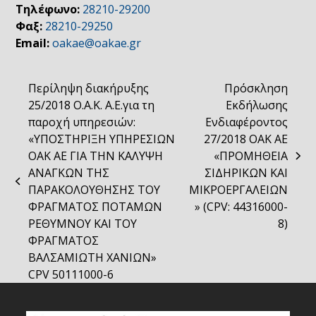
Τηλέφωνο:
28210-29200
Φαξ:
28210-29250
Email:
oakae@oakae.gr
Περίληψη διακήρυξης
Πρόσκληση
25/2018 Ο.Α.Κ. Α.Ε.για τη
Εκδήλωσης
παροχή υπηρεσιών:
Ενδιαφέροντος
«ΥΠΟΣΤΗΡΙΞΗ ΥΠΗΡΕΣΙΩΝ
27/2018 ΟΑΚ ΑΕ
ΟΑΚ ΑΕ ΓΙΑ ΤΗΝ ΚΑΛΥΨΗ
«ΠΡΟΜΗΘΕΙΑ
next
ΑΝΑΓΚΩΝ ΤΗΣ
ΣΙΔΗΡΙΚΩΝ ΚΑΙ
post:
previous
ΠΑΡΑΚΟΛΟΥΘΗΣΗΣ ΤΟΥ
ΜΙΚΡΟΕΡΓΑΛΕΙΩΝ
post:
ΦΡΑΓΜΑΤΟΣ ΠΟΤΑΜΩΝ
» (CPV: 44316000-
ΡΕΘΥΜΝΟΥ ΚΑΙ ΤΟΥ
8)
ΦΡΑΓΜΑΤΟΣ
ΒΑΛΣΑΜΙΩΤΗ ΧΑΝΙΩΝ»
CPV 50111000-6