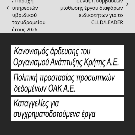
/ Παροχή
σύναψη συμβάσεων
next
υπηρεσιών
μίσθωσης έργου διαφόρων
previous
post:
υβριδικού
ειδικοτήτων για το
post:
ταχυδρομείου
CLLD/LEADER
έτους 2026