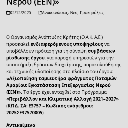
Νερού (ΕΕΝ)»
02/12/2025
Ανακοινώσεις
,
Νεα
,
Προκηρύξεις
Ο Οργανισμός Ανάπτυξης Κρήτης (Ο.Α.Κ. Α.Ε.)
προσκαλεί
ενδιαφερόμενους υποψηφίους
να
υποβάλλουν πρόταση για τη σύναψη
συμβάσεων
μίσθωσης έργου
, για παροχή υπηρεσιών για την
υποστήριξη δράσεων διαχείρισης, παρακολούθησης
και τεχνικής υλοποίησης στο πλαίσιο του έργου:
«Αξιοποίηση ταμιευτήρα φράγματος Ποταμών
Αμαρίου: Εγκατάσταση Επεξεργασίας Νερού
(ΕΕΝ)».
Το έργο έχει ενταχθεί στο Πρόγραμμα
«Περιβάλλον και Κλιματική Αλλαγή 2021–2027»
(
ΚΩΔ. ΣΑ: Ε3757 – Κωδικός ενάριθμου:
2025ΣΕ37570005
)
Αντικείμενο