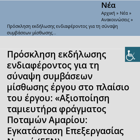
Νέα
Open
Close
Skip
to
Αρχική
»
Νέα
»
mobile
mobile
content
Ανακοινώσεις
»
menu
menu
Πρόσκληση εκδήλωσης ενδιαφέροντος για τη σύναψη
συμβάσεων μίσθωσης…
Πρόσκληση εκδήλωσης
ενδιαφέροντος για τη
σύναψη συμβάσεων
μίσθωσης έργου στο πλαίσιο
του έργου: «Αξιοποίηση
ταμιευτήρα φράγματος
Ποταμών Αμαρίου:
Εγκατάσταση Επεξεργασίας