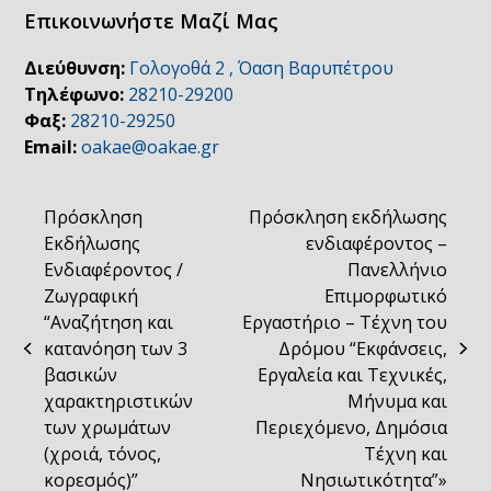
Επικοινωνήστε Μαζί Μας
Διεύθυνση:
Γολογοθά 2 , Όαση Βαρυπέτρου
Τηλέφωνο:
28210-29200
Φαξ:
28210-29250
Email:
oakae@oakae.gr
Πρόσκληση
Πρόσκληση εκδήλωσης
Εκδήλωσης
ενδιαφέροντος –
Ενδιαφέροντος /
Πανελλήνιο
Ζωγραφική
Επιμορφωτικό
“Αναζήτηση και
Εργαστήριο – Τέχνη του
κατανόηση των 3
Δρόμου “Εκφάνσεις,
previous
next
βασικών
Εργαλεία και Τεχνικές,
post:
post:
χαρακτηριστικών
Μήνυμα και
των χρωμάτων
Περιεχόμενο, Δημόσια
(χροιά, τόνος,
Τέχνη και
κορεσμός)”
Νησιωτικότητα”»