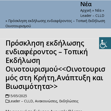
Νέα
Open
Close
Skip
to
Αρχική
»
Νέα
»
mobile
mobile
content
Leader – CLLD
menu
menu
»
Πρόσκληση εκδήλωσης ενδιαφέροντος – Τοπική Εκδήλωση
Οινοτουρισμού
Πρόσκληση εκδήλωσης
ενδιαφέροντος – Τοπική
Εκδήλωση
Οινοτουρισμού<<Οινοτουρισ
μός στη Κρήτη,Ανάπτυξη και
Βιωσιμότητα>>
15/05/2025
Leader – CLLD
,
Ανακοινώσεις
,
Εκδηλώσεις