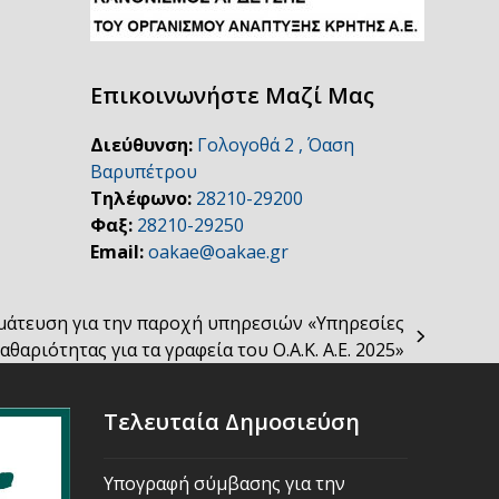
Επικοινωνήστε Μαζί Μας
Διεύθυνση:
Γολογοθά 2 , Όαση
Βαρυπέτρου
Τηλέφωνο:
28210-29200
Φαξ:
28210-29250
Email:
oakae@oakae.gr
άτευση για την παροχή υπηρεσιών «Υπηρεσίες
αθαριότητας για τα γραφεία του Ο.Α.Κ. Α.Ε. 2025»
Τελευταία Δημοσιεύση
Υπογραφή σύμβασης για την