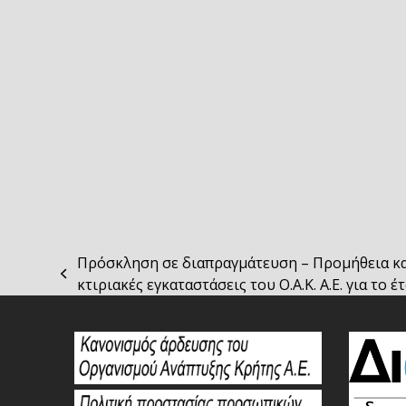
Πρόσκληση σε διαπραγμάτευση – Προμήθεια καυ
previous
κτιριακές εγκαταστάσεις του Ο.Α.Κ. Α.Ε. για το έ
post: