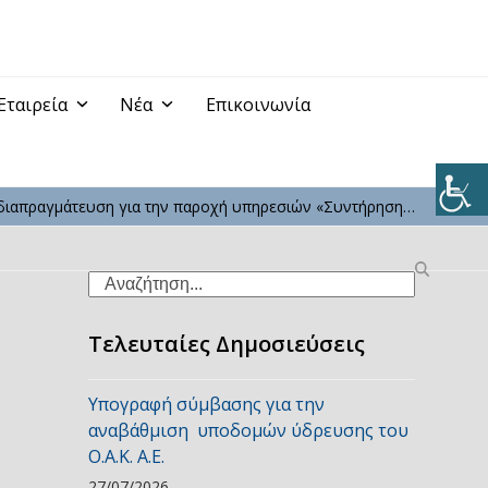
Εταιρεία
Νέα
Επικοινωνία
διαπραγμάτευση για την παροχή υπηρεσιών «Συντήρηση…
Search
Τελευταίες Δημοσιεύσεις
Υπογραφή σύμβασης για την
αναβάθμιση υποδομών ύδρευσης του
Ο.Α.Κ. Α.Ε.
27/07/2026