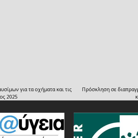
σίμων για τα οχήματα και τις
Πρόσκληση σε διαπραγμ
next
τος 2025
κ
post: