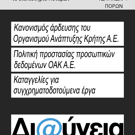
next
post:
ΠΟΡΩΝ
post: