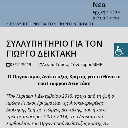
Νέα
Open
Close
Skip
to
Αρχική
»
Νέα
»
mobile
mobile
content
Δελτία Τύπου
menu
menu
»
ΣΥΛΛΥΠΗΤΗΡΙΟ ΓΙΑ ΤΟΝ ΓΙΩΡΓΟ ΔΕΙΚΤΑΚΗ
ΣΥΛΛΥΠΗΤΗΡΙΟ ΓΙΑ ΤΟΝ
ΓΙΩΡΓΟ ΔΕΙΚΤΑΚΗ
03/12/2019
Δελτία Τύπου
,
Σύνδεσμοι ΜΜΕ
Ο Οργανισμός Ανάπτυξης Κρήτης για το θάνατο
του Γιώργου Δεικτάκη
“
Tην Κυριακή 1 Δεκεμβρίου 2019, έφυγε από τη ζωή ο
πρώην Γενικός Γραμματέας της Αποκεντρωμένης
Διοίκησης Κρήτης, Γιώργος Δεικτάκης, που ήταν ο
πρώτος πρόεδρος (2013-2014). του Διοικητικού
Συμβουλίου του Οργανισμού Ανάπτυξης Κρήτης Α.Ε.