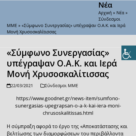
Νέα
Open
Close
Skip
to
Αρχική
»
Νέα
»
mobile
mobile
content
Σύνδεσμοι
menu
menu
ΜΜΕ
»
«Σύμφωνο Συνεργασίας» υπέγραψαν Ο.Α.Κ. και Ιερά
Μονή Χρυσοσκαλίτισσας
«Σύμφωνο Συνεργασίας»
υπέγραψαν Ο.Α.Κ. και Ιερά
Μονή Χρυσοσκαλίτισσας
22/03/2021
Σύνδεσμοι ΜΜΕ
https://www.goodnet.gr/news-item/sumfono-
sunergasias-upegrapsan-o-a-k-kai-iera-moni-
chrusoskalitissas.html
Η σύμπραξη αφορά το έργο της «Αποκατάστασης και
βελτίωσης των διαμορφώσεων του περιβάλλοντα