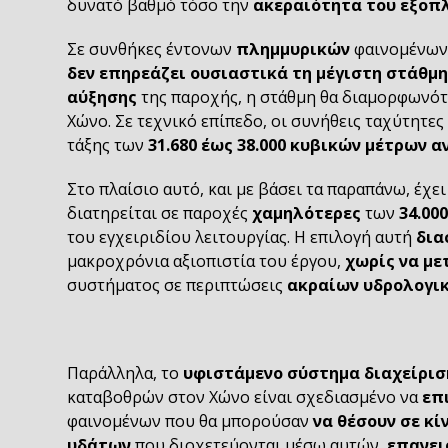
δυνατό βαθμό τόσο την
ακεραιότητα του εξοπ
Σε συνθήκες έντονων
πλημμυρικών
φαινομένων 
δεν επηρεάζει ουσιαστικά τη μέγιστη στάθμ
αύξησης
της παροχής, η στάθμη θα διαμορφωνότ
Χώνο. Σε τεχνικό επίπεδο, οι συνήθεις ταχύτητες
τάξης των
31.680 έως 38.000 κυβικών μέτρων 
Στο πλαίσιο αυτό, και με βάσει τα παραπάνω, έχ
διατηρείται σε παροχές
χαμηλότερες
των
34.00
του εγχειριδίου λειτουργίας. Η επιλογή αυτή
δια
μακροχρόνια αξιοπιστία του έργου,
χωρίς να μ
συστήματος σε περιπτώσεις
ακραίων υδρολογι
Παράλληλα, το
υφιστάμενο σύστημα διαχείρισ
καταβοθρών στον Χώνο είναι σχεδιασμένο να
επ
φαινομένων που θα μπορούσαν
να θέσουν σε κί
υδάτων
που διοχετεύονται μέσω αυτών,
επανει