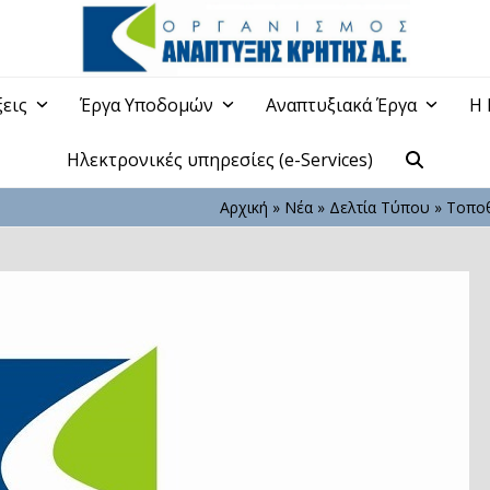
ξεις
Έργα Υποδομών
Αναπτυξιακά Έργα
Η 
Ηλεκτρονικές υπηρεσίες (e-Services)
Αρχική
»
Νέα
»
Δελτία Τύπου
»
Τοποθ