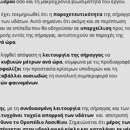
λισμού
όσο και τη μακροχρόνια βιωσιμότητα του έργου.
έχει τεκμηριωθεί ότι η
παροχετευτικότητα
της σήραγγ
η
των υδάτων. Αυτό σημαίνει ότι ακόμη και σε περίπτωση
αν σε επίπεδα που θα οδηγούσαν σε
υπερχείλιση
προς τ
 ροής εντός της σήραγγας, αντιστοιχούν σε παροχές της
ανά ώρα
.
ει ληφθεί απόφαση η
λειτουργία της σήραγγας
να
0 κυβικών μέτρων ανά ώρα
, σύμφωνα με τις προδιαγραφέ
σφαλίζει
την προστασία κρίσιμων υποδομών και τη
εταβάλλει ουσιωδώς
τη συνολική συμπεριφορά του
κών φαινομένων
.
ης
, με τη
συνδυασμένη λειτουργία
της σήραγγας και των
ιτυγχάνει ταχεία απορροή των υδάτων
και αποτροπή
νδυνο το Οροπέδιο Λασιθίου
. Σημειώνεται ότι
μέρος τω
σέρχεται στον υδρολογικό κύκλο και καταλήγει εκ νέ