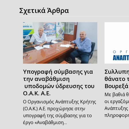
Σχετικά Άρθρα
Υπογραφή σύμβασης για
Συλλυπη
την αναβάθμιση
θάνατο 
υποδομών ύδρευσης του
Βουρεξά
Ο.Α.Κ. Α.Ε.
Με βαθιά θ
οι εργαζόμ
Ο Οργανισμός Ανάπτυξης Κρήτης
Ανάπτυξης 
(Ο.Α.Κ.) Α.Ε. προχώρησε στην
πληροφορή
υπογραφή της σύμβασης για το
έργο «Αναβάθμιση…