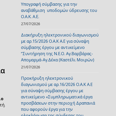
Υπογραφή σύμβασης για την
αναβάθμιση υποδομών ύδρευσης του
Ο.Α.Κ. Α.Ε.
27/07/2026
υ
Διακήρυξη ηλεκτρονικού διαγωνισμού
με αρ.15/2026 Ο.Α.Κ Α.Ε για σύναψη
σύμβασης έργου με αντικείμενο
“Συντήρηση της Ν.Ε.Ο. Αγ.Βαρβάρας-
Απομαρμά-Αγ.Δέκα (Καστέλι Μοιρών)
21/07/2026
ια
Προκήρυξη ηλεκτρονικού
διαγωνισμού με αρ.16/2026 Ο.Α.Κ Α.Ε
για σύναψη σύμβασης έργου με
αντικείμενο «Συμπληρωματικά έργα
ιο
προσβάσεων στην περιοχή Δραπανιά
τή.
που αφορούν έργα για την
ολοκλήρωση της σύνδεσης του