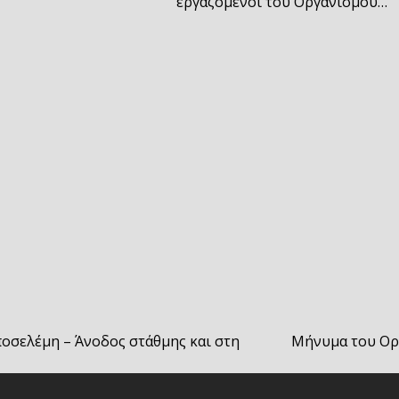
εργαζόμενοι του Οργανισμού…
οσελέμη – Άνοδος στάθμης και στη
Μήνυμα του Ορ
next
post: