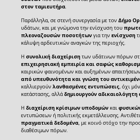
στον ταμιευτήρα
.
Παράλληλα, σε στενή συνεργασία με τον
Δήμο Ορ
υδάτων, και με γνώμονα την ενίσχυση του
πρωτο
πλεοναζουσών ποσοτήτων
για την
ενίσχυση
τ
κάλυψη αρδευτικών αναγκών της περιοχής.
Η
συνολική διαχείριση
των υδάτινων πόρων στ
επιχειρησιακή εμπειρία και σαφώς καθορι
καιρικών φαινομένων και αυξημένων απαιτήσεων
από υπευθυνότητα και γνώση του αντικειμέν
καλλιεργούν
λανθασμένες εντυπώσεις
, όχι μ
κατάστασης, αλλά
δημιουργούν αδικαιολόγητη
Η
διαχείριση κρίσιμων υποδομών
και
φυσικώ
εντυπώσεων ή πολιτικής εκμετάλλευσης. Αντιθέτ
πραγματικά δεδομένα
, με κοινό στόχο την προ
διαθέσιμων πόρων.