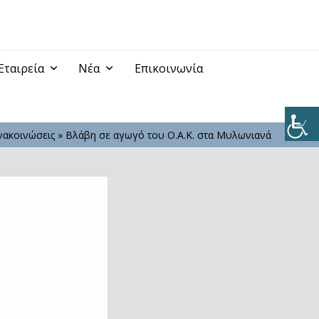
Εταιρεία
Νέα
Επικοινωνία
νακοινώσεις
»
Βλάβη σε αγωγό του Ο.Α.Κ. στα Μυλωνιανά