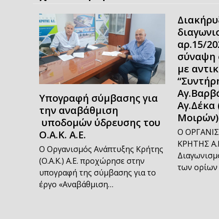
Διακήρυ
διαγωνι
αρ.15/20
σύναψη 
με αντι
“Συντήρη
Αγ.Βαρβ
Υπογραφή σύμβασης για
Αγ.Δέκα 
την αναβάθμιση
Μοιρών)
υποδομών ύδρευσης του
Ο ΟΡΓΑΝΙ
Ο.Α.Κ. Α.Ε.
ΚΡΗΤΗΣ Α.Ε
Ο Οργανισμός Ανάπτυξης Κρήτης
Διαγωνισμό
(Ο.Α.Κ.) Α.Ε. προχώρησε στην
των ορίων
υπογραφή της σύμβασης για το
έργο «Αναβάθμιση…