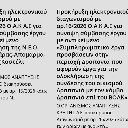
ξη ηλεκτρονικού
Προκήρυξη ηλεκτρονικο
σμού με
διαγωνισμού με
26 Ο.Α.Κ Α.Ε για
αρ.16/2026 Ο.Α.Κ Α.Ε για
σύμβασης έργου
σύναψη σύμβασης έργου
κείμενο
με αντικείμενο
ση της Ν.Ε.Ο.
«Συμπληρωματικά έργα
άρας-Απομαρμά-
προσβάσεων στην
(Καστέλι
περιοχή Δραπανιά που
αφορούν έργα για την
ολοκλήρωση της
ΣΜΟΣ ΑΝΑΠΤΥΞΗΣ
σύνδεσης του οικισμού
. διακηρύσσει
Δραπανιά με τον κόμβο
 με αρ. 15/2026 κάτω
Δραπανιά επί του ΒΟΑΚ»
 του Ν…
Ο ΟΡΓΑΝΙΣΜΟΣ ΑΝΑΠΤΥΞΗΣ
ΚΡΗΤΗΣ Α.Ε. προκηρύσσει
Διαγωνισμό με αρ. 16/2026 κάτ
των ορίων με ανοικτή…