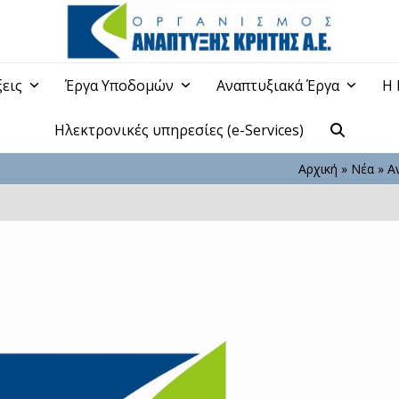
ξεις
Έργα Υποδομών
Αναπτυξιακά Έργα
Η 
Ηλεκτρονικές υπηρεσίες (e-Services)
Αρχική
»
Νέα
»
Α