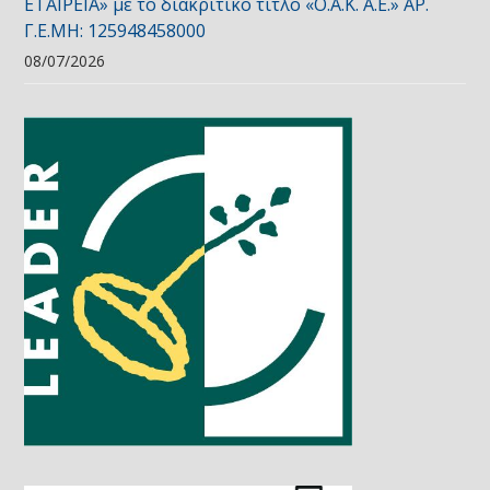
ΕΤΑΙΡΕΙΑ» με το διακριτικό τίτλο «Ο.Α.Κ. Α.Ε.» ΑΡ.
Γ.Ε.ΜΗ: 125948458000
08/07/2026