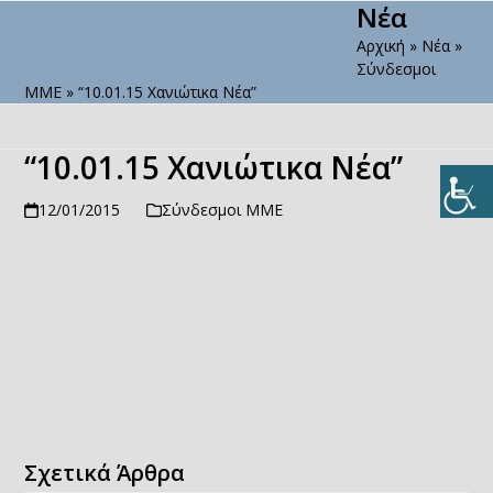
Νέα
Open
Close
Skip
to
Αρχική
»
Νέα
»
mobile
mobile
content
Σύνδεσμοι
menu
menu
ΜΜΕ
»
“10.01.15 Χανιώτικα Νέα”
“10.01.15 Χανιώτικα Νέα”
12/01/2015
Σύνδεσμοι ΜΜΕ
Σχετικά Άρθρα