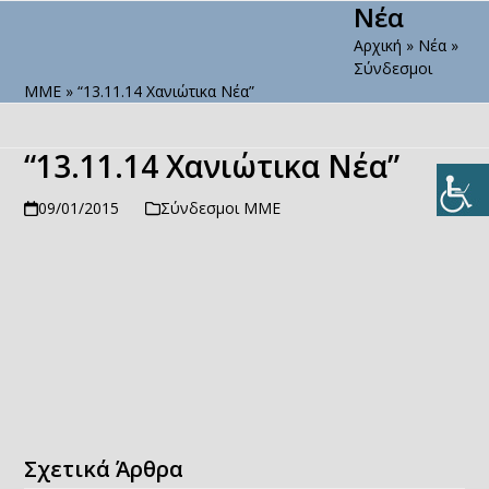
Νέα
Open
Close
Skip
to
Αρχική
»
Νέα
»
mobile
mobile
content
Σύνδεσμοι
menu
menu
ΜΜΕ
»
“13.11.14 Χανιώτικα Νέα”
“13.11.14 Χανιώτικα Νέα”
09/01/2015
Σύνδεσμοι ΜΜΕ
Σχετικά Άρθρα