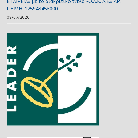
ΕΤΑΙΡΕΙΑ» με το διακριτικό τίτλο «Ο.Α.Κ. Α.Ε.» ΑΡ.
Γ.Ε.ΜΗ: 125948458000
08/07/2026