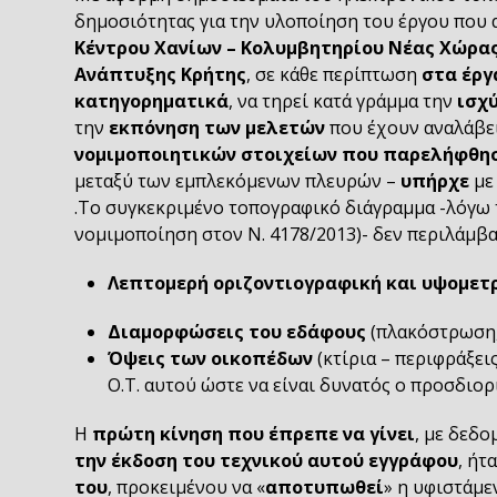
δημοσιότητας για την υλοποίηση του έργου που 
Κέντρου Χανίων – Κολυμβητηρίου Νέας Χώρα
Ανάπτυξης Κρήτης
, σε κάθε περίπτωση
στα έργ
κατηγορηματικά
, να τηρεί κατά γράμμα την
ισχ
την
εκπόνηση των μελετών
που έχουν αναλάβει
νομιμοποιητικών στοιχείων που παρελήφθη
μεταξύ των εμπλεκόμενων πλευρών –
υπήρχε
με
.Το συγκεκριμένο τοπογραφικό διάγραμμα -λόγω 
νομιμοποίηση στον Ν. 4178/2013)- δεν περιλάμβα
Λεπτομερή οριζοντιογραφική και υψομετ
Διαμορφώσεις του εδάφους
(πλακόστρωση,
Όψεις των οικοπέδων
(κτίρια – περιφράξει
Ο.Τ. αυτού ώστε να είναι δυνατός ο προσδι
Η
πρώτη κίνηση που έπρεπε να γίνει
, με δεδο
την έκδοση του τεχνικού αυτού εγγράφου
, ήτ
του
, προκειμένου να «
αποτυπωθεί
» η υφιστάμε