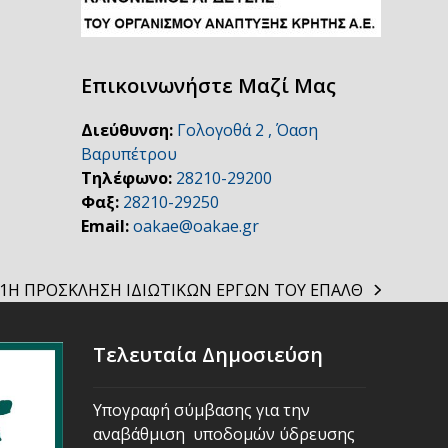
Επικοινωνήστε Μαζί Μας
Διεύθυνση:
Γολογοθά 2 , Όαση
Βαρυπέτρου
Τηλέφωνο:
28210-29200
Φαξ:
28210-29250
Email:
oakae@oakae.gr
1Η ΠΡΟΣΚΛΗΣΗ ΙΔΙΩΤΙΚΩΝ ΕΡΓΩΝ ΤΟΥ ΕΠΑΛΘ
next
post:
Τελευταία Δημοσιεύση
Υπογραφή σύμβασης για την
αναβάθμιση υποδομών ύδρευσης