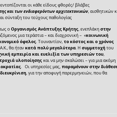
 εντοπίζονται οι κάθε είδους φθορές/ βλάβες
σης και των ενδιαφερόντων αρχιτεκτονικών
, αισθητικών κ
αι σύνταξη του τεύχους παθολογίας
 πως ο
Οργανισμός Ανάπτυξης Κρήτης
, ενεπλάκη
στην
όμενος μια τεράστια – και διαχρονική – «
κοινωνική
κονομικό όφελος
. Τουναντίον,
το κόστος και ο χρόνος
Α.Κ., θα ήταν
κατά πολύ μεγαλύτερα
. Η
συμμετοχή
του
χνική εμπειρία και ευελιξία των υπηρεσιών του
,
 τροχιά υλοποίησης
και να μην σκαλώσει – για μια ακόμη
ιοκρατίας
. Οι υπηρεσίες μας,
παραμένουν στην διάθεσ
διευκρίνιση
, για την αποφυγή παρερμηνειών, που θα