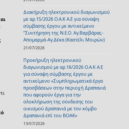
Διακήρυξη ηλεκτρονικού διαγωνισμού
με αρ.15/2026 Ο.Α.Κ Α.Ε για σύναψη
και
σύμβασης έργου με αντικείμενο
ά
“Συντήρηση της Ν.Ε.Ο. Αγ.Βαρβάρας-
Απομαρμά-Αγ.Δέκα (Καστέλι Μοιρών)
ς
21/07/2026
Προκήρυξη ηλεκτρονικού
διαγωνισμού με αρ.16/2026 Ο.Α.Κ Α.Ε
για σύναψη σύμβασης έργου με
αντικείμενο «Συμπληρωματικά έργα
προσβάσεων στην περιοχή Δραπανιά
ντι
που αφορούν έργα για την
ολοκλήρωση της σύνδεσης του
οικισμού Δραπανιά με τον κόμβο
πό
Δραπανιά επί του ΒΟΑΚ»
13/07/2026