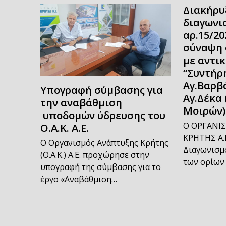
Διακήρυ
διαγωνι
αρ.15/20
σύναψη 
με αντι
“Συντήρη
Αγ.Βαρβ
Υπογραφή σύμβασης για
Αγ.Δέκα 
την αναβάθμιση
Μοιρών)
υποδομών ύδρευσης του
Ο ΟΡΓΑΝΙ
Ο.Α.Κ. Α.Ε.
ΚΡΗΤΗΣ Α.Ε
Ο Οργανισμός Ανάπτυξης Κρήτης
Διαγωνισμό
(Ο.Α.Κ.) Α.Ε. προχώρησε στην
των ορίων
υπογραφή της σύμβασης για το
έργο «Αναβάθμιση…