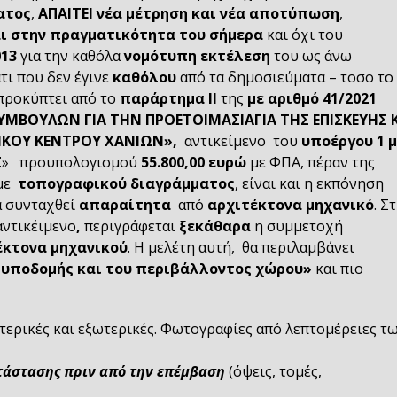
ατος
,
ΑΠΑΙΤΕΙ
νέα μέτρηση και νέα αποτύπωση
,
ι στην πραγματικότητα του σήμερα
και όχι του
013
για την καθόλα
νομότυπη εκτέλεση
του ως άνω
τι που δεν έγινε
καθόλου
από τα δημοσιεύματα – τοσο το
προκύπτει από το
παράρτημα ΙΙ
της
με αριθμό 41/2021
ΥΜΒΟΥΛΩΝ ΓΙΑ ΤΗΝ ΠΡΟΕΤΟΙΜΑΣΙΑΓΙΑ ΤΗΣ ΕΠΙΣΚΕΥΗΣ 
ΙΚΟΥ ΚΕΝΤΡΟΥ ΧΑΝΙΩΝ»,
αντικείμενο του
υποέργου 1 μ
Σ
» προυπολογισμού
55.800,00 ευρώ
με ΦΠΑ, πέραν της
αμε
τοπογραφικού διαγράμματος
, είναι και η εκπόνηση
α συνταχθεί
απαραίτητα
από
αρχιτέκτονα μηχανικό
. Σ
αντικέιμενο
,
περιγράφεται
ξεκάθαρα
η συμμετοχή
έκτονα μηχανικού
. Η μελέτη αυτή, θα περιλαμβάνει
 υποδομής και του περιβάλλοντος χώρου»
και πιο
ερικές και εξωτερικές. Φωτογραφίες από λεπτομέρειες τ
τάστασης πριν από την επέμβαση
(όψεις, τομές,