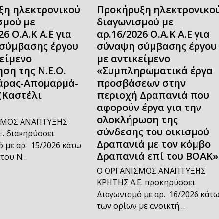
ξη ηλεκτρονικού
Προκήρυξη ηλεκτρονικο
σμού με
διαγωνισμού με
26 Ο.Α.Κ Α.Ε για
αρ.16/2026 Ο.Α.Κ Α.Ε για
σύμβασης έργου
σύναψη σύμβασης έργου
κείμενο
με αντικείμενο
ση της Ν.Ε.Ο.
«Συμπληρωματικά έργα
άρας-Απομαρμά-
προσβάσεων στην
(Καστέλι
περιοχή Δραπανιά που
αφορούν έργα για την
ολοκλήρωση της
ΣΜΟΣ ΑΝΑΠΤΥΞΗΣ
σύνδεσης του οικισμού
. διακηρύσσει
Δραπανιά με τον κόμβο
 με αρ. 15/2026 κάτω
Δραπανιά επί του ΒΟΑΚ»
 του Ν…
Ο ΟΡΓΑΝΙΣΜΟΣ ΑΝΑΠΤΥΞΗΣ
ΚΡΗΤΗΣ Α.Ε. προκηρύσσει
Διαγωνισμό με αρ. 16/2026 κάτ
των ορίων με ανοικτή…