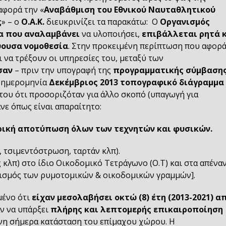
αφορά την «
Αναβάθμιση του Εθνικού Ναυταθλητικού
ς
» – ο
Ο.Α.Κ.
διευκρινίζει τα παρακάτω: Ο
Οργανισμός
α που αναλαμβάνει
να υλοποιήσει,
επιβάλλεται ρητά 
ύουσα νομοθεσία
. Στην προκειμένη περίπτωση που αφορ
 να τρέξουν οι υπηρεσίες του, μεταξύ των
σαν
– πριν την υπογραφή της
προγραμματικής σύμβαση
 ημερομηνία
Δεκέμβριος 2013
τοπογραφικό διάγραμμα
του ότι προσοριζόταν για άλλο σκοπό (υπαγωγή για
νε όπως είναι απαραίτητο:
ρική αποτύπωση όλων των τεχνητών και φυσικών.
 τσιμεντόστρωση, ταρτάν κλπ).
ς κλπ) στο ίδιο Οικοδομικό Τετράγωνο (Ο.Τ) και στα απένα
ορισμός των ρυμοτομικών & οικοδομικών γραμμών].
μένο ότι
είχαν μεσολαβήσει οκτώ (8) έτη (2013-2021) α
αν να υπάρξει
πλήρης και λεπτομερής επικαιροποίηση
νη σήμερα κατάσταση του επίμαχου χώρου. Η