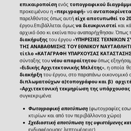
επικαιροποίση
ενός
τοπογραφικού διαγράμμ
προκειμένου η «
περιγραφή
» να
ανταποκρίνετα
παρελθόντος όπως αυτή
είχε αποτυπωθεί το 2
έργου.Επιβάλλεται όμως
να διευκρινιστεί
και κά
αρχικό όσο κι εκείνα που αναπαρήχθησαν. Όπως 
διακήρυξης
του έργου «
ΥΠΗΡΕΣΙΕΣ ΤΕΧΝΙΚΩΝ Σ
ΤΗΣ ΑΝΑΒΑΘΜΙΣΗΣ ΤΟΥ ΕΘΝΙΚΟΥ ΝΑΥΤΑΘΛΗΤ
τίτλο «ΚΑΤΑΓΡΑΦΗ ΥΠΑΡΧΟΥΣΑΣ ΚΑΤΑΣΤΑΣΗ
σύνταξης του
νέου απαραίτητου
όπως εξηγήσ
«
Ειδικής Αρχιτεκτονικής Μελέτης
», η οποία θ
διακήρξη
του έργου, στο παραπάνω οικονομικό 
διπλωματούχων α)τοπογράφου και β) αρχιτ
«
Αρχιτεκτονική τεκμηρίωση της υπάρχουσας
συγκεκριμένα:
Φωτογραφική αποτύπωση
(φωτογραφίες εσωτ
κτιρίων και από τον περιβάλλοντα χώρο)
Σχεδιαστική αποτύπωση της υφιστάμενης κα
ενδιαφέρουσες λεπτομέρειες)