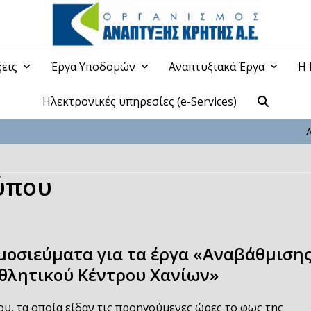
ξεις
Έργα Υποδομών
Αναπτυξιακά Έργα
Η 
Ηλεκτρονικές υπηρεσίες (e-Services)
ύπου
δημοσιεύματα για τα έργα «Αναβάθμιση
θλητικού Κέντρου Χανίων»
, τα οποία είδαν τις προηγούμενες ώρες το φως της