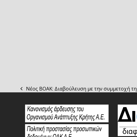
Νέος ΒΟΑΚ: Διαβούλευση με την συμμετοχή τη
previous
post: