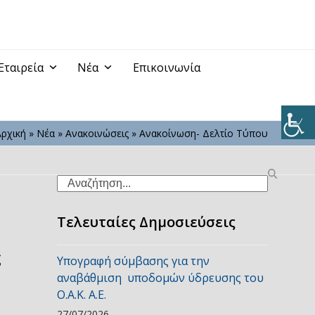
Εταιρεία
Νέα
Επικοινωνία
Αρχική
»
Νέα
»
Ανακοινώσεις
»
Ανακοίνωση- Δελτίο Τύπου
Search
Τελευταίες Δημοσιεύσεις
ς
Υπογραφή σύμβασης για την
αναβάθμιση υποδομών ύδρευσης του
Ο.Α.Κ. Α.Ε.
27/07/2026