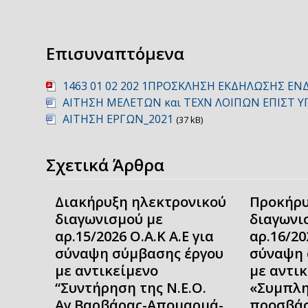
Επισυναπτόμενα
1463 01 02 202 1ΠΡΟΣΚΛΗΣΗ ΕΚΔΗΛΩΣΗΣ ΕΝ
ΑΙΤΗΣΗ ΜΕΛΕΤΩΝ και ΤΕΧΝ ΛΟΙΠΩΝ ΕΠΙΣΤ Υ
ΑΙΤΗΣΗ ΕΡΓΩΝ_2021
(37 kB)
Σχετικά Άρθρα
Διακήρυξη ηλεκτρονικού
Προκήρυ
διαγωνισμού με
διαγωνι
αρ.15/2026 Ο.Α.Κ Α.Ε για
αρ.16/20
σύναψη σύμβασης έργου
σύναψη 
με αντικείμενο
με αντι
“Συντήρηση της Ν.Ε.Ο.
«Συμπλη
Αγ.Βαρβάρας-Απομαρμά-
προσβάσ