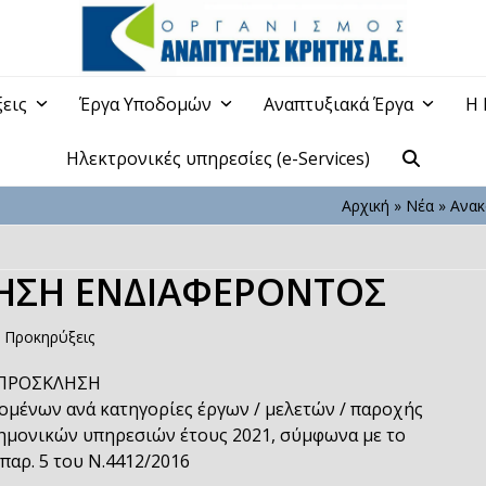
ξεις
Έργα Υποδομών
Αναπτυξιακά Έργα
Η 
Ηλεκτρονικές υπηρεσίες (e-Services)
Αρχική
»
Νέα
»
Ανακ
ΗΣΗ ΕΝΔΙΑΦΕΡΟΝΤΟΣ
,
Προκηρύξεις
ΠΡΟΣΚΛΗΣΗ
ομένων ανά κατηγορίες έργων / μελετών / παροχής
ημονικών υπηρεσιών έτους 2021, σύμφωνα με το
 παρ. 5 του Ν.4412/2016