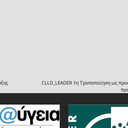
υξης
CLLD_LEADER 1η Τροποποίηση ως προς
next
πρ
post: