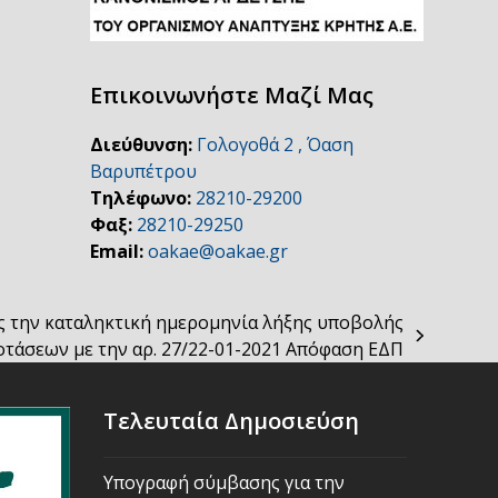
Επικοινωνήστε Μαζί Μας
Διεύθυνση:
Γολογοθά 2 , Όαση
Βαρυπέτρου
Τηλέφωνο:
28210-29200
Φαξ:
28210-29250
Email:
oakae@oakae.gr
 την καταληκτική ημερομηνία λήξης υποβολής
οτάσεων με την αρ. 27/22-01-2021 Απόφαση ΕΔΠ
Τελευταία Δημοσιεύση
Υπογραφή σύμβασης για την