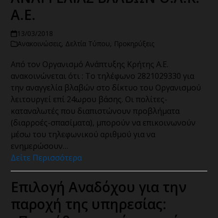
Α.Ε.
13/03/2018
Ανακοινώσεις
,
Δελτία Τύπου
,
Προκηρύξεις
Από τον Οργανισμό Ανάπτυξης Κρήτης Α.Ε.
ανακοινώνεται ότι : Το τηλέφωνο 2821029330 για
την αναγγελία βλαβών στο δίκτυο του Οργανισμού
λειτουργεί επί 24ωρου βάσης. Οι πολίτες-
καταναλωτές που διαπιστώνουν προβλήματα
(διαρροές-σπασίματα), μπορούν να επικοινωνούν
μέσω του τηλεφωνικού αριθμού για να
ενημερώσουν…
Δείτε Περισσότερα
Επιλογή Αναδόχου για την
παροχή της υπηρεσίας: