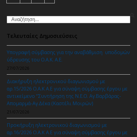
Search
Τελευταίες Δημοσιεύσεις
Υπογραφή σύμβασης για την αναβάθμιση υποδομών
ύδρευσης του Ο.Α.Κ. Α.Ε.
27/07/2026
Διακήρυξη ηλεκτρονικού διαγωνισμού με
αρ.15/2026 Ο.Α.Κ Α.Ε για σύναψη σύμβασης έργου με
αντικείμενο “Συντήρηση της Ν.Ε.Ο. Αγ.Βαρβάρας-
Απομαρμά-Αγ.Δέκα (Καστέλι Μοιρών)
21/07/2026
Προκήρυξη ηλεκτρονικού διαγωνισμού με
αρ.16/2026 Ο.Α.Κ Α.Ε για σύναψη σύμβασης έργου με