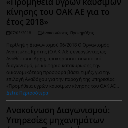
«Προμήθεια υγρών καυσίμων
κίνησης του ΟΑΚ ΑΕ για το
έτος 2018»
07/03/2018
Ανακοινώσεις
,
Προκηρύξεις
Περίληψη Διαγωνισμού 06/2018 Ο Οργανισμός
Ανάπτυξης Κρήτης (Ο.Α.Κ. Α.Ε.), ενεργώντας ως
Αναθέτουσα Αρχή, προκηρύσσει συνοπτικό
διαγωνισμό, με κριτήριο κατακύρωσης την
οικονομικότερη προσφορά βάσει τιμής, για την
επιλογή Αναδόχου για την παροχή της υπηρεσίας:
«Προμήθεια υγρών καυσίμων κίνησης του ΟΑΚ ΑΕ…
Δείτε Περισσότερα
Ανακοίνωση Διαγωνισμού:
Υπηρεσίες μηχανημάτων