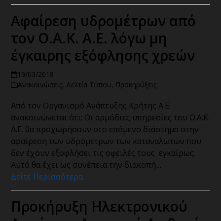
Αφαίρεση υδρομέτρων από
τον Ο.Α.Κ. Α.Ε. λόγω μη
έγκαιρης εξόφλησης χρεών
19/03/2018
Ανακοινώσεις
,
Δελτία Τύπου
,
Προκηρύξεις
Από τον Οργανισμό Ανάπτυξης Κρήτης Α.Ε.
ανακοινώνεται ότι: Οι αρμόδιες υπηρεσίες του Ο.Α.Κ.
Α.Ε. θα προχωρήσουν στο επόμενο διάστημα στην
αφαίρεση των υδρόμετρων των καταναλωτών που
δεν έχουν εξοφλήσει τις οφειλές τους εγκαίρως.
Αυτό θα έχει ως συνέπεια την διακοπή…
Δείτε Περισσότερα
Προκήρυξη Ηλεκτρονικού