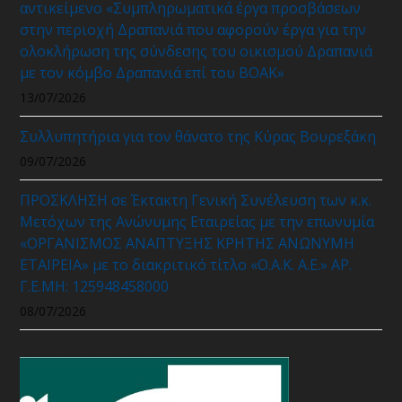
αντικείμενο «Συμπληρωματικά έργα προσβάσεων
στην περιοχή Δραπανιά που αφορούν έργα για την
ολοκλήρωση της σύνδεσης του οικισμού Δραπανιά
με τον κόμβο Δραπανιά επί του ΒΟΑΚ»
13/07/2026
Συλλυπητήρια για τον θάνατο της Κύρας Βουρεξάκη
09/07/2026
ΠΡΟΣΚΛΗΣΗ σε Έκτακτη Γενική Συνέλευση των κ.κ.
Μετόχων της Ανώνυμης Εταιρείας με την επωνυμία
«ΟΡΓΑΝΙΣΜΟΣ ΑΝΑΠΤΥΞΗΣ ΚΡΗΤΗΣ ΑΝΩΝΥΜΗ
ΕΤΑΙΡΕΙΑ» με το διακριτικό τίτλο «Ο.Α.Κ. Α.Ε.» ΑΡ.
Γ.Ε.ΜΗ: 125948458000
08/07/2026