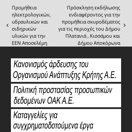
Προμήθεια
Πρόσκληση εκδήλωσης
ηλεκτρολογικών,
ενδιαφέροντος για την
υδραυλικών και
προμήθεια σκυροδέματος
previous
next
σιδηρικών
για τις περιοχές του Δήμου
post:
post:
υλικών για την
Πλατανιά , Κισσάμου και
ΕΕΝ Αποσελέμη
Δήμου Αποκόρωνα