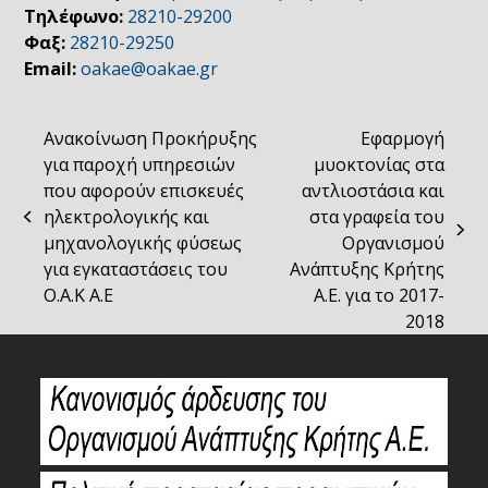
Τηλέφωνο:
28210-29200
Φαξ:
28210-29250
Email:
oakae@oakae.gr
Ανακοίνωση Προκήρυξης
Εφαρμογή
για παροχή υπηρεσιών
μυοκτονίας στα
που αφορούν επισκευές
αντλιοστάσια και
ηλεκτρολογικής και
στα γραφεία του
previous
next
μηχανολογικής φύσεως
Οργανισμού
post:
post:
για εγκαταστάσεις του
Ανάπτυξης Κρήτης
Ο.Α.Κ Α.Ε
Α.Ε. για το 2017-
2018