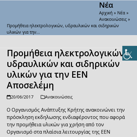
Νέα
Open
Close
Skip
to
Αρχική
»
Νέα
»
mobile
mobile
content
Ανακοινώσεις
»
menu
menu
Προμήθεια ηλεκτρολογικών, υδραυλικών και σιδηρικών
υλικών για την…
Προμήθεια ηλεκτρολογικών,
υδραυλικών και σιδηρικών
υλικών για την ΕΕΝ
Αποσελέμη
20/06/2017
Ανακοινώσεις
Ο Οργανισμός Ανάπτυξης Κρήτης ανακοινώνει την
πρόσκληση εκδηλωσης ενδιαφέροντος που αφορά
την προμήθεια υλικών για χρήση από τον
Οργανισμό στα πλαίσια λειτουργίας της ΕΕΝ