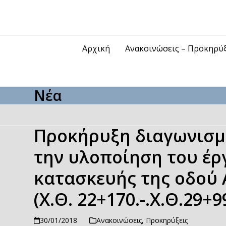
Skip
to
content
Αρχική
Ανακοινώσεις – Προκηρύ
Νέα
Προκήρυξη διαγωνισμ
την υλοποίηση του έ
κατασκευής της οδού
(Χ.Θ. 22+170.-.Χ.Θ.29+9
30/01/2018
Ανακοινώσεις
,
Προκηρύξεις