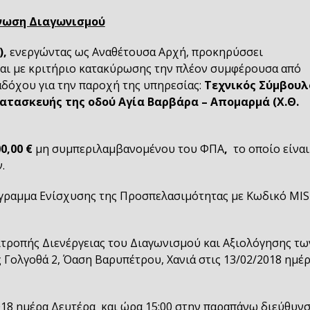
νωση Διαγωνισμού
.),
ενεργώντας ως Αναθέτουσα Αρχή, προκηρύσσει
και με κριτήριο κατακύρωσης την πλέον συμφέρουσα από
δόχου για την παροχή της υπηρεσίας:
Τεχνικός Σύμβουλ
ατασκευής της οδού Αγία Βαρβάρα – Απομαρμά (Χ.Θ.
00,00 €
μη συμπεριλαμβανομένου του ΦΠΑ
,
το οποίο είναι
.
όγραμμα Ενίσχυσης της Προσπελασιμότητας με Κωδικό MIS
ιτροπής Διενέργειας του Διαγωνισμού και Αξιολόγησης τω
 Γολγοθά 2, Όαση Βαρυπέτρου, Χανιά στις 13/02/2018 ημέ
018 ημέρα Δευτέρα και ώρα 15:00 στην παραπάνω διεύθυνσ