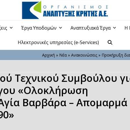
ξεις
Έργα Υποδομών
Αναπτυξιακά Έργα
Η 
Ηλεκτρονικές υπηρεσίες (e-Services)
Αρχική
»
Νέα
»
Ανακοινώσεις
»
Προκήρυξη δι
ού Τεχνικού Συμβούλου γι
ργου «Ολοκλήρωση
 Αγία Βαρβάρα – Απομαρμά
90»