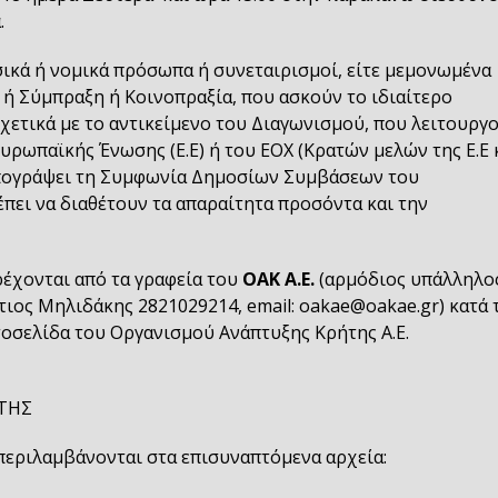
.
ικά ή νομικά πρόσωπα ή συνεταιρισμοί, είτε μεμονωμένα
 ή Σύμπραξη ή Κοινοπραξία, που ασκούν το ιδιαίτερο
χετικά με το αντικείμενο του Διαγωνισμού, που λειτουργ
υρωπαϊκής Ένωσης (Ε.Ε) ή του ΕΟΧ (Κρατών μελών της Ε.Ε 
υπογράψει τη Συμφωνία Δημοσίων Συμβάσεων του
πει να διαθέτουν τα απαραίτητα προσόντα και την
ρέχονται από τα γραφεία του
ΟΑΚ Α.Ε.
(αρμόδιος υπάλληλος
ιος Μηλιδάκης 2821029214, email: oakae@oakae.gr) κατά 
στοσελίδα του Οργανισμού Ανάπτυξης Κρήτης A.E.
ΤΗΣ
περιλαμβάνονται στα επισυναπτόμενα αρχεία: