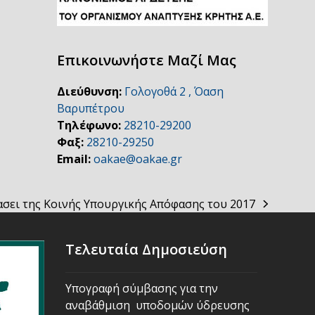
Επικοινωνήστε Μαζί Μας
Διεύθυνση:
Γολογοθά 2 , Όαση
Βαρυπέτρου
Τηλέφωνο:
28210-29200
Φαξ:
28210-29250
Email:
oakae@oakae.gr
σει της Κοινής Υπουργικής Απόφασης του 2017
Τελευταία Δημοσιεύση
Υπογραφή σύμβασης για την
αναβάθμιση υποδομών ύδρευσης