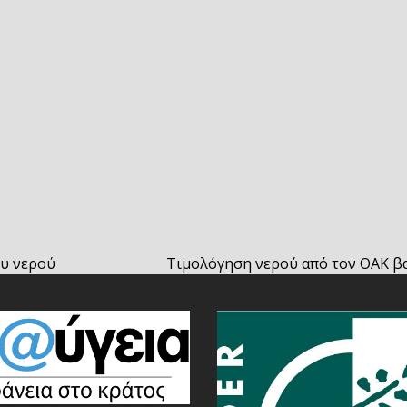
υ νερού
Τιμολόγηση νερού από τον ΟΑΚ βα
next
post: