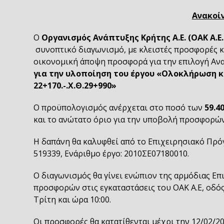
Ανακοί
Ο
Οργανισμός Ανάπτυξης Κρήτης
A
.
E
. (Ο
AK
A
.
E
συνοπτικό διαγωνισμό, με κλειστές προσφορές 
οικονομική άποψη προσφορά για την επιλογή Ανα
για την υλοποίηση του έργου «Ολοκλήρωση κ
22+170.-.Χ.Θ.29+990»
Ο προϋπολογισμός ανέρχεται στο ποσό των
59.4
και το ανώτατο όριο για την υποβολή προσφορών
Η δαπάνη θα καλυφθεί από το Επιχειρησιακό Πρ
519339, Ενάριθμο έργο: 2010ΣΕ07180010.
Ο διαγωνισμός θα γίνει ενώπιον της αρμόδιας Επ
προσφορών στις εγκαταστάσεις του ΟΑΚ Α.Ε, οδός
Τρίτη και ώρα 10:00.
Οι προσφορές θα κατατίθενται μέχρι την 12/02/2