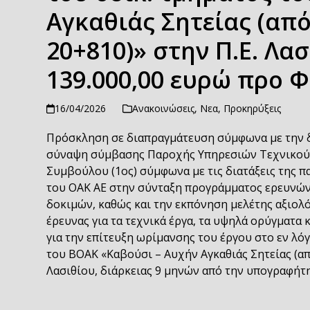
Αγκαθιάς Σητείας (από 
20+810)» στην Π.Ε. Λα
139.000,00 ευρώ προ 
16/04/2026
Ανακοινώσεις
,
Νεα
,
Προκηρύξεις
Πρόσκληση σε διαπραγμάτευση σύμφωνα με την δια
σύναψη σύμβασης Παροχής Υπηρεσιών Τεχνικού 
Συμβούλου (1ος) σύμφωνα με τις διατάξεις της πα
του ΟΑΚ ΑΕ στην σύνταξη προγράμματος ερευνών 
δοκιμών, καθώς και την εκπόνηση μελέτης αξιο
έρευνας για τα τεχνικά έργα, τα υψηλά ορύγματ
για την επίτευξη ωρίμανσης του έργου στο εν λ
του ΒΟΑΚ «Καβούσι – Αυχήν Αγκαθιάς Σητείας (από
Λασιθίου, διάρκειας 9 μηνών από την υπογραφήτ