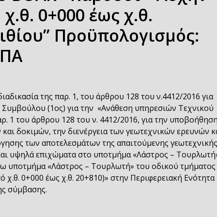
χ.θ. 0+000 έως χ.θ.
σιθίου” Προϋπολογισμός:
ΦΠΑ
δικασία της παρ. 1, του άρθρου 128 του ν.4412/2016 για
Συμβούλου (1ος) για την «Ανάθεση υπηρεσιών Τεχνικού
ρ. 1 του άρθρου 128 του ν. 4412/2016, για την υποβοήθησ
και δοκιμών, την διενέργεια των γεωτεχνικών ερευνών κ
λόγησης των αποτελεσμάτων της απαιτούμενης γεωτεχνική
α και υψηλά επιχώματα στο υποτμήμα «Λάστρος – Τουρλωτή
όγω υποτμήμα «Λάστρος – Τουρλωτή» του οδικού τμήματος
 χ.θ. 0+000 έως χ.θ. 20+810)» στην Περιφερειακή Ενότητα
ης σύμβασης.