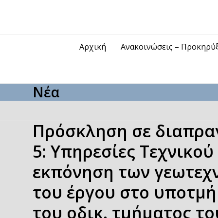
Skip
to
content
Αρχική
Ανακοινώσεις – Προκηρύ
Νέα
Πρόσκληση σε διαπραγ
5: Υπηρεσίες Τεχνικού
εκπόνηση των γεωτεχν
του έργου στο υποτμ
του οδικ. τμήματος τ