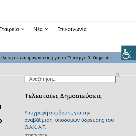
Εταιρεία
Νέα
Επικοινωνία
κληση σε διαπραγμάτευση για το “Υποέργο 5: Υπηρεσίες…
Search
Τελευταίες Δημοσιεύσεις
ν
Υπογραφή σύμβασης για την
»
αναβάθμιση υποδομών ύδρευσης του
Ο.Α.Κ. Α.Ε.
27/07/2026