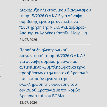
Διακήρυξη ηλεκτρονικού διαγωνισμού
με αρ.15/2026 Ο.Α.Κ Α.Ε για σύναψη
σύμβασης έργου με αντικείμενο
“Συντήρηση της Ν.Ε.Ο. Αγ.Βαρβάρας-
Απομαρμά-Αγ.Δέκα (Καστέλι Μοιρών)
21/07/2026
Προκήρυξη ηλεκτρονικού
διαγωνισμού με αρ.16/2026 Ο.Α.Κ Α.Ε
η
για σύναψη σύμβασης έργου με
αι
αντικείμενο «Συμπληρωματικά έργα
ς
προσβάσεων στην περιοχή Δραπανιά
»
που αφορούν έργα για την
ολοκλήρωση της σύνδεσης του
οικισμού Δραπανιά με τον κόμβο
Δραπανιά επί του ΒΟΑΚ»
13/07/2026