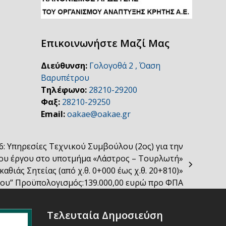
Επικοινωνήστε Μαζί Μας
Διεύθυνση:
Γολογοθά 2 , Όαση
Βαρυπέτρου
Τηλέφωνο:
28210-29200
Φαξ:
28210-29250
Email:
oakae@oakae.gr
: Υπηρεσίες Τεχνικού Συμβούλου (2ος) για την
του έργου στο υποτμήμα «Λάστρος – Τουρλωτή»
θιάς Σητείας (από χ.θ. 0+000 έως χ.θ. 20+810)»
θίου” Προϋπολογισμός:139.000,00 ευρώ προ ΦΠΑ
Τελευταία Δημοσιεύση