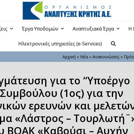
ξεις
Έργα Υποδομών
Αναπτυξιακά Έργα
Η 
Ηλεκτρονικές υπηρεσίες (e-Services)
Αρχική
»
Νέα
»
Ανακοινώσεις
»
Πρόσ
μάτευση για το “Υποέργο
 Συμβούλου (1ος) για την
ικών ερευνών και μελετώ
ήμα «Λάστρος – Τουρλωτή¨
ου ΒΟΑΚ «Καβούσι – Αυχήν